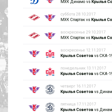
МХК Динамо
vs
Крылья С
суббота 28.10.2017
МХК Спартак
vs
Крылья С
воскресенье 29.10.2017
МХК Спартак
vs
Крылья С
воскресенье 12.11.2017
Крылья Советов
vs
СКА-1
понедельник 13.11.2017
Крылья Советов
vs
СКА-1
четверг 16.11.2017
Крылья Советов
vs
Динам
пятница 17.11.2017
Крылья Советов
vs
Динам