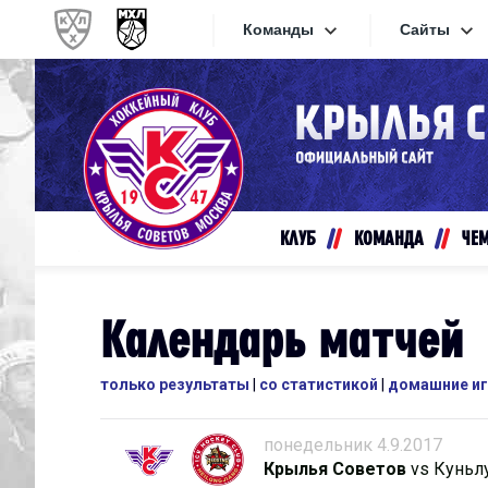
Команды
Сайты
Конференция «Запад»
Сайты
Дивизион Золотой
Академия Михайлова
Видеот
Алмаз
КЛУБ
КОМАНДА
ЧЕ
Хайлай
Динамо-Шинник
Текстов
Красная Армия
Календарь матчей
Локо
Интерне
МХК Динамо СПб
только результаты
|
со статистикой
|
домашние и
Прилож
МХК Динамо-М
МХК Спартак
понедельник 4.9.2017
Крылья Советов
vs
Куньл
СКА-1946