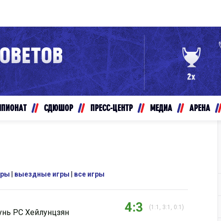
Конференция «Восток»
Дивизион Золотой
Авто
рансляции
Белые Медведи
МПИОНАТ
СДЮШОР
ПРЕСС-ЦЕНТР
МЕДИА
АРЕНА
ты
Ирбис
ые трансляции
Кузнецкие Медведи
Мамонты Югры
т-магазин
Омские Ястребы
гры
|
выездные игры
|
все игры
ение МХЛ
Стальные Лисы
Толпар
4:3
(1:1, 3:1, 0:1)
унь РС Хейлунцзян
Чайка