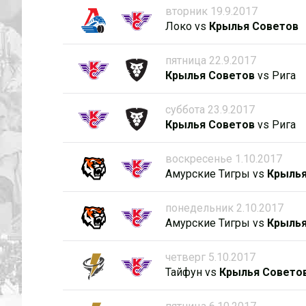
вторник 19.9.2017
Локо
vs
Крылья Советов
пятница 22.9.2017
Крылья Советов
vs
Рига
суббота 23.9.2017
Крылья Советов
vs
Рига
воскресенье 1.10.2017
Амурские Тигры
vs
Крылья
понедельник 2.10.2017
Амурские Тигры
vs
Крылья
четверг 5.10.2017
Тайфун
vs
Крылья Совето