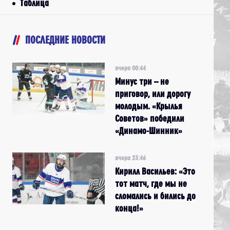
Таблица
ПОСЛЕДНИЕ НОВОСТИ
вчера 00:44
Минус три – не
приговор, или дорогу
молодым. «Крылья
Советов» победили
«Динамо-Шинник»
вчера 23:46
Кирилл Васильев: «Это
тот матч, где мы не
сломались и бились до
конца!»