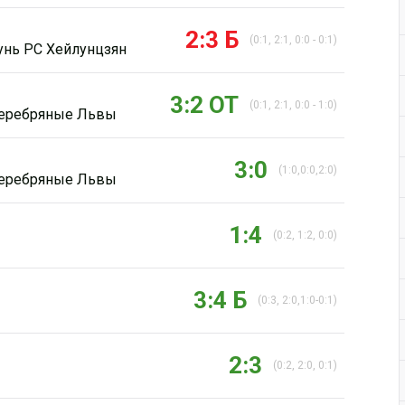
2:3 Б
(0:1, 2:1, 0:0 - 0:1)
Дивизион Серебряный
унь РС Хейлунцзян
АКМ-Новомосковск
3:2 ОТ
Красноярские Рыси
(0:1, 2:1, 0:0 - 1:0)
еребряные Львы
Ладья
Локо-76
3:0
(1:0,0:0,2:0)
еребряные Львы
МХК Молот
Реактор
1:4
(0:2, 1:2, 0:0)
Сибирские Cнайперы
Снежные Барсы
3:4 Б
(0:3, 2:0,1:0-0:1)
Спутник Ал
Тюменский Легион
2:3
(0:2, 2:0, 0:1)