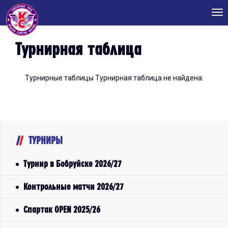
Tog
nav
Турнирная таблица
Турнирные таблицы Турнирная таблица не найдена.
ТУРНИРЫ
Турнир в Бобруйске 2026/27
Контрольные матчи 2026/27
Спартак OPEN 2025/26