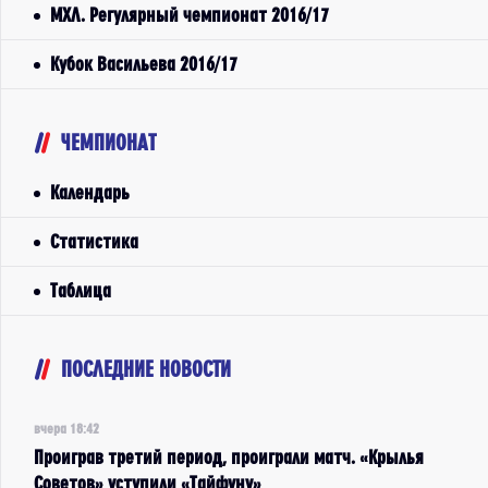
МХЛ. Регулярный чемпионат 2016/17
Кубок Васильева 2016/17
ЧЕМПИОНАТ
Календарь
Статистика
Таблица
ПОСЛЕДНИЕ НОВОСТИ
вчера 18:42
Проиграв третий период, проиграли матч. «Крылья
Советов» уступили «Тайфуну»