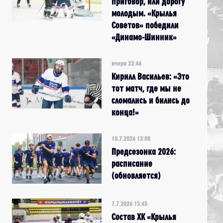
приговор, или дорогу
молодым. «Крылья
Советов» победили
«Динамо-Шинник»
вчера 23:46
Кирилл Васильев: «Это
тот матч, где мы не
сломались и бились до
конца!»
10.7.2026 13:00
Предсезонка 2026:
расписание
(обновляется)
7.7.2026 15:45
Состав ХК «Крылья