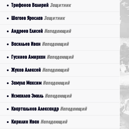
Трифонов Валерий
Защитник
Шагаев Ярослав
Защитник
Андреев Елисей
Нападающий
Васильев Иван
Нападающий
Гусниев Амирхан
Нападающий
Жуков Алексей
Нападающий
Замула Максим
Нападающий
Исмаилов Эмиль
Нападающий
Квартальнов Александр
Нападающий
Кирилин Иван
Нападающий