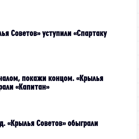
лья Советов» уступили «Спартаку
чалом, покажи концом. «Крылья
рали «Капитан»
уд. «Крылья Советов» обыграли