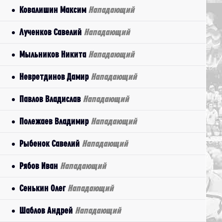
Ковалишин Максим
Нападающий
Лученков Савелий
Нападающий
Мыльников Никита
Нападающий
Невретдинов Дамир
Нападающий
Павлов Владислав
Нападающий
Полежаев Владимир
Нападающий
Рыбенок Савелий
Нападающий
Рябов Иван
Нападающий
Сенькин Олег
Нападающий
Шаблов Андрей
Нападающий