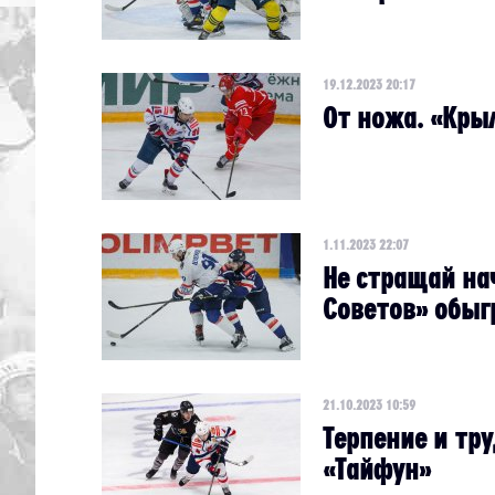
19.12.2023 20:17
От ножа. «Кры
1.11.2023 22:07
Не стращай на
Советов» обыг
21.10.2023 10:59
Терпение и тр
«Тайфун»