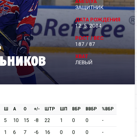
АМПЛУА
ЗАЩИТНИК
Дивизион Серебряный
ДАТА РОЖДЕНИЯ
АКМ-Новомосковск
12. 5. 2004
Красноярские Рыси
РОСТ / ВЕС
ь
187 / 87
Ладья
ьников
Локо-76
ХВАТ
ЛЕВЫЙ
МХК Молот
Реактор
Сибирские Cнайперы
Снежные Барсы
Спутник Ал
Ш
А
О
+/-
ШТР
ШП
ВБР
ВВБР
%ВБР
Тюменский Легион
5
10
15
-8
22
1
0
0
-
1
6
7
-6
16
0
0
0
-