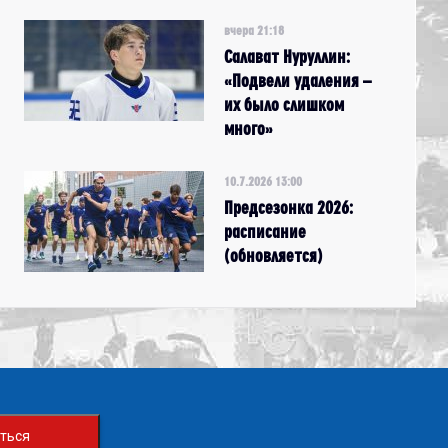
вчера 21:18
Салават Нуруллин:
«Подвели удаления –
их было слишком
много»
10.7.2026 13:00
Предсезонка 2026:
расписание
(обновляется)
ться