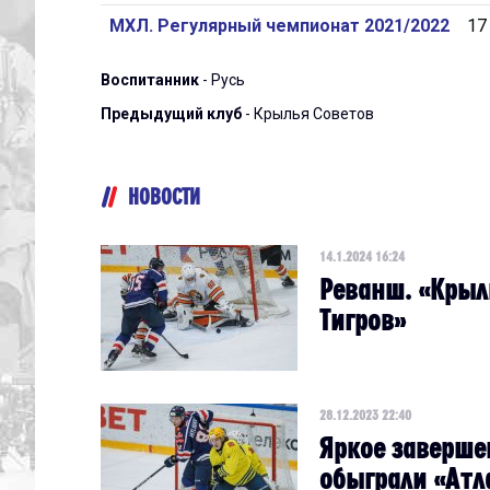
МХЛ. Регулярный чемпионат 2021/2022
17
Воспитанник
- Русь
Предыдущий клуб
- Крылья Советов
НОВОСТИ
14.1.2024 16:24
Реванш. «Крыл
Тигров»
28.12.2023 22:40
Яркое заверше
обыграли «Атл