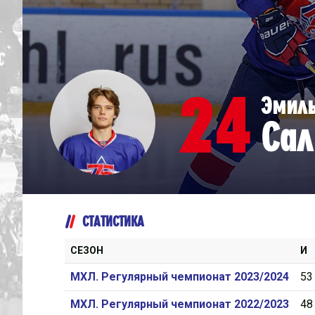
Дивизион Серебряный
Академия СКА
АКМ-Юниор
24
Эмил
Амурские Тигры
Сал
Красная Машина-Юниор
Крылья Советов
МХК Динамо-Карелия
МХК Спартак-МАХ
СТАТИСТИКА
Сахалинские Акулы
СМО МХК Атлант
СЕЗОН
И
Тайфун
МХЛ. Регулярный чемпионат 2023/2024
53
ХК Капитан
МХЛ. Регулярный чемпионат 2022/2023
48