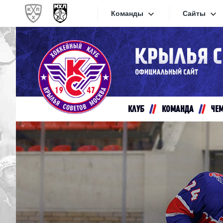
Команды
Сайты
Конференция «Запад»
Сайты
Дивизион Золотой
Академия Михайлова
Видеот
Алмаз
КЛУБ
КОМАНДА
ЧЕ
Хайлай
Динамо-Шинник
Текстов
Красная Армия
Локо
Интерне
МХК Динамо СПб
Прилож
МХК Динамо-М
МХК Спартак
СКА-1946