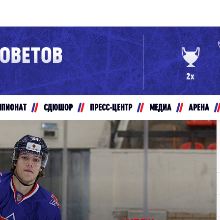
Конференция «Восток»
Дивизион Золотой
Авто
рансляции
Белые Медведи
МПИОНАТ
СДЮШОР
ПРЕСС-ЦЕНТР
МЕДИА
АРЕНА
ты
Ирбис
ые трансляции
Кузнецкие Медведи
Мамонты Югры
т-магазин
Омские Ястребы
ение МХЛ
Стальные Лисы
Толпар
Чайка