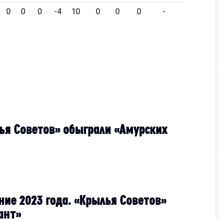
0
0
0
-4
10
0
0
0
-
ья Советов» обыграли «Амурских
ние 2023 года. «Крылья Советов»
ант»