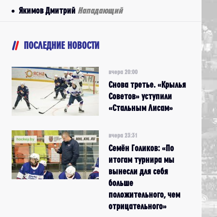
Якимов Дмитрий
Нападающий
ПОСЛЕДНИЕ НОВОСТИ
вчера 20:00
Снова третье. «Крылья
Советов» уступили
«Стальным Лисам»
вчера 23:31
Семён Голиков: «По
итогам турнира мы
вынесли для себя
больше
положительного, чем
отрицательного»