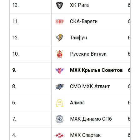
13.
ХК Рига
64
11.
СКА-Варяги
64
12.
Тайфун
64
10.
Русские Витязи
64
9.
МХК Крылья Советов
64
8.
СМО МХК Атлант
64
6.
Алмаз
64
7.
МХК Динамо СПб
64
4.
МХК Спартак
64