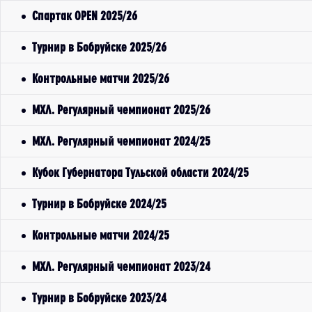
Спартак OPEN 2025/26
Турнир в Бобруйске 2025/26
Контрольные матчи 2025/26
МХЛ. Регулярный чемпионат 2025/26
МХЛ. Регулярный чемпионат 2024/25
Кубок Губернатора Тульской области 2024/25
Турнир в Бобруйске 2024/25
Контрольные матчи 2024/25
МХЛ. Регулярный чемпионат 2023/24
Турнир в Бобруйске 2023/24