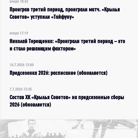
вчера 18:42
Проиграв третий период, проиграли матч. «Крылья
Советов» уступили «Тайфуну»
вчера 17:19
Николай Терещенко: «Проиграли третий период – это
и стало решающим фактором»
10.7.2026 13:00
Предсезонка 2026: расписание (обновляется)
7.7.2026 15:45
Состав ХК «Крылья Советов» на предсезонные сборы
2026 (обновляется)