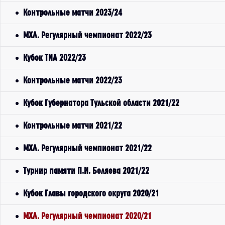
Контрольные матчи 2023/24
МХЛ. Регулярный чемпионат 2022/23
Кубок TNA 2022/23
Контрольные матчи 2022/23
Кубок Губернатора Тульской области 2021/22
Контрольные матчи 2021/22
МХЛ. Регулярный чемпионат 2021/22
Турнир памяти П.И. Беляева 2021/22
Кубок Главы городского округа 2020/21
МХЛ. Регулярный чемпионат 2020/21