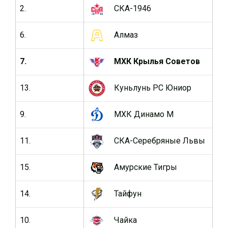
2.
СКА-1946
64
6.
Алмаз
64
7.
МХК Крылья Советов
64
13.
Куньлунь РС Юниор
64
9.
МХК Динамо М
64
11.
СКА-Серебряные Львы
64
15.
Амурские Тигры
64
14.
Тайфун
64
10.
Чайка
64