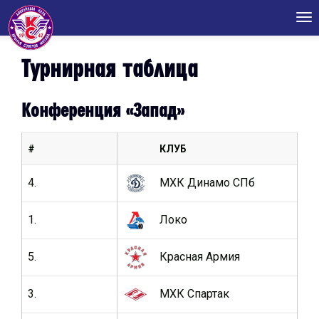
Tog
nav
Турнирная таблица
Конференция «Запад»
#
КЛУБ
ИГ
4.
МХК Динамо СПб
64
1.
Локо
64
5.
Красная Армия
64
3.
МХК Спартак
64