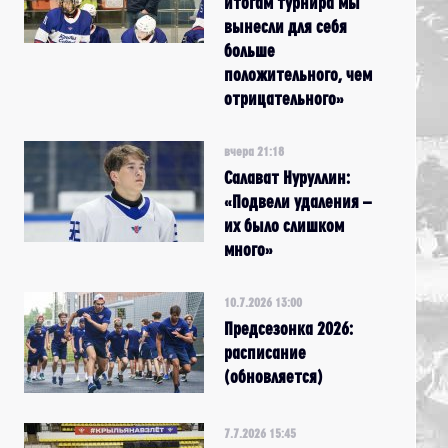
итогам турнира мы
вынесли для себя
больше
положительного, чем
отрицательного»
вчера 21:18
Салават Нуруллин:
«Подвели удаления –
их было слишком
много»
10.7.2026 13:00
Предсезонка 2026:
расписание
(обновляется)
7.7.2026 15:45