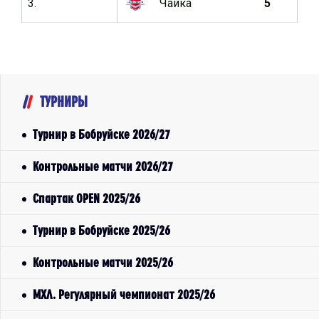
3.
Чайка
5
2
ТУРНИРЫ
Турнир в Бобруйске 2026/27
Контрольные матчи 2026/27
Спартак OPEN 2025/26
Турнир в Бобруйске 2025/26
Контрольные матчи 2025/26
МХЛ. Регулярный чемпионат 2025/26