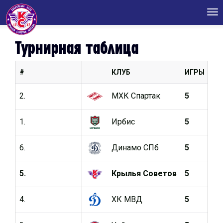
Tog
nav
Турнирная таблица
#
КЛУБ
ИГРЫ
В
2.
МХК Спартак
5
1
1.
Ирбис
5
3
6.
Динамо СПб
5
0
5.
Крылья Советов
5
1
4.
ХК МВД
5
1