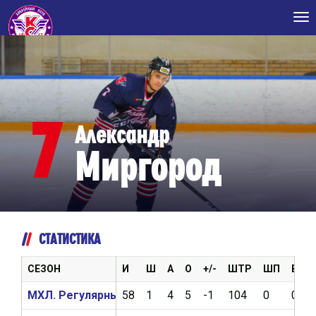
Tog
nav
7
Александр
Миргород
СТАТИСТИКА
СЕЗОН
И
Ш
А
О
+/-
ШТР
ШП
ВБР
МХЛ. Регулярный чемпионат 2020/2021
58
1
4
5
-1
104
0
0