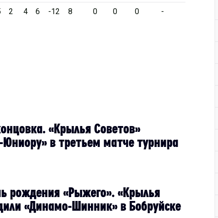
5
2
4
6
-12
8
0
0
0
-
онцовка. «Крылья Советов»
-Юниору» в третьем матче турнира
ь рождения «Рыжего». «Крылья
дили «Динамо-Шинник» в Бобруйске