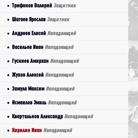
Трифонов Валерий
Защитник
Шагаев Ярослав
Защитник
Андреев Елисей
Нападающий
Васильев Иван
Нападающий
Гусниев Амирхан
Нападающий
Жуков Алексей
Нападающий
Замула Максим
Нападающий
Исмаилов Эмиль
Нападающий
Квартальнов Александр
Нападающий
Кирилин Иван
Нападающий