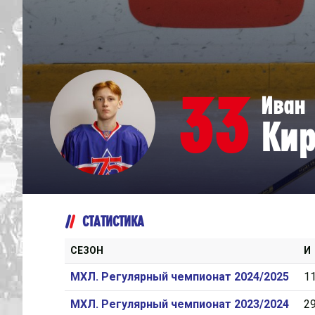
Дивизион Серебряный
Академия СКА
АКМ-Юниор
33
Иван
Амурские Тигры
Ки
Красная Машина-Юниор
Крылья Советов
МХК Динамо-Карелия
МХК Спартак-МАХ
СТАТИСТИКА
Сахалинские Акулы
СМО МХК Атлант
СЕЗОН
И
Тайфун
МХЛ. Регулярный чемпионат 2024/2025
1
ХК Капитан
МХЛ. Регулярный чемпионат 2023/2024
2