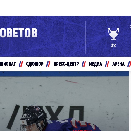
Конференция «Восток»
Дивизион Золотой
Авто
рансляции
Белые Медведи
МПИОНАТ
СДЮШОР
ПРЕСС-ЦЕНТР
МЕДИА
АРЕНА
ты
Ирбис
ые трансляции
Кузнецкие Медведи
Мамонты Югры
т-магазин
Омские Ястребы
ение МХЛ
Стальные Лисы
Толпар
Чайка