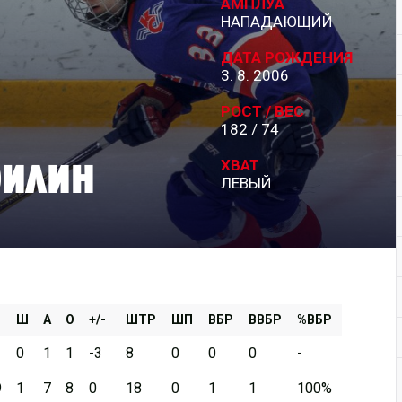
АМПЛУА
НАПАДАЮЩИЙ
Дивизион Серебряный
ДАТА РОЖДЕНИЯ
АКМ-Новомосковск
3. 8. 2006
Красноярские Рыси
РОСТ / ВЕС
182 / 74
Ладья
рилин
Локо-76
ХВАТ
ЛЕВЫЙ
МХК Молот
Реактор
Сибирские Cнайперы
Снежные Барсы
Спутник Ал
Ш
А
О
+/-
ШТР
ШП
ВБР
ВВБР
%ВБР
Тюменский Легион
1
0
1
1
-3
8
0
0
0
-
9
1
7
8
0
18
0
1
1
100%