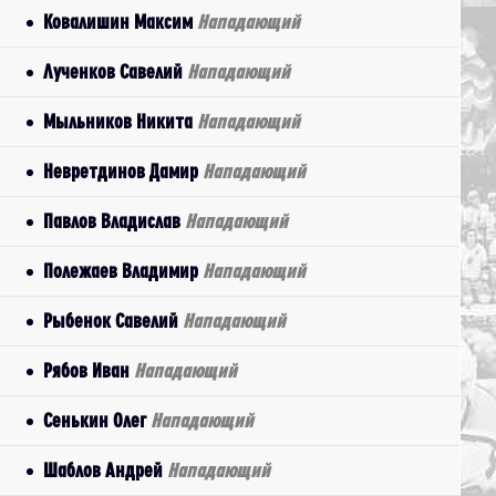
Ковалишин Максим
Нападающий
Лученков Савелий
Нападающий
Мыльников Никита
Нападающий
Невретдинов Дамир
Нападающий
Павлов Владислав
Нападающий
Полежаев Владимир
Нападающий
Рыбенок Савелий
Нападающий
Рябов Иван
Нападающий
Сенькин Олег
Нападающий
Шаблов Андрей
Нападающий