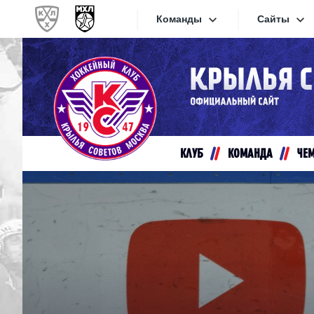
Команды
Сайты
Конференция «Запад»
Сайты
Дивизион Золотой
Академия Михайлова
Видеот
Алмаз
КЛУБ
КОМАНДА
ЧЕ
Хайлай
Динамо-Шинник
Текстов
Красная Армия
Локо
Интерне
МХК Динамо СПб
Прилож
МХК Динамо-М
МХК Спартак
СКА-1946