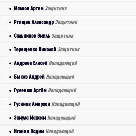
Малков Артем
Защитник
Ртищев Александр
Защитник
Сальников Эмиль
Защитник
Терещенко Николай
Защитник
Андреев Елисей
Нападающий
Быков Андрей
Нападающий
Гуменюк Артём
Нападающий
Гусниев Амирхан
Нападающий
Замула Максим
Нападающий
Игонин Вадим
Нападающий