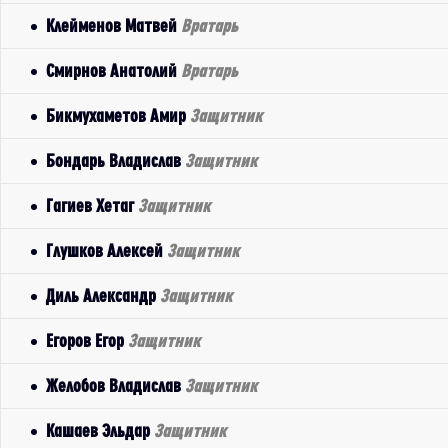
Клейменов Матвей
Вратарь
Смирнов Анатолий
Вратарь
Бикмухаметов Амир
Защитник
Бондарь Владислав
Защитник
Гагиев Хетаг
Защитник
Глушков Алексей
Защитник
Диль Александр
Защитник
Егоров Егор
Защитник
Желобов Владислав
Защитник
Кашаев Эльдар
Защитник