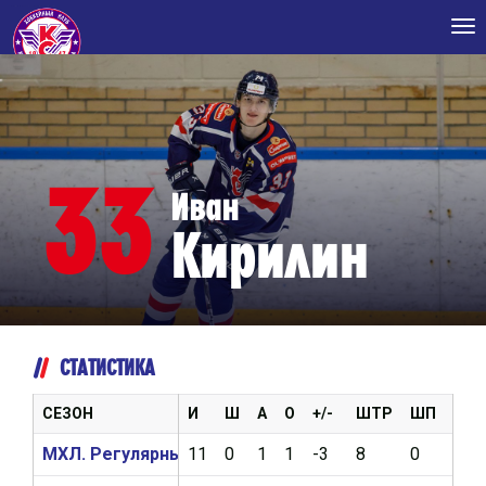
Tog
nav
33
Иван
Кирилин
СТАТИСТИКА
СЕЗОН
И
Ш
А
О
+/-
ШТР
ШП
ВБР
МХЛ. Регулярный чемпионат 2024/2025
11
0
1
1
-3
8
0
0