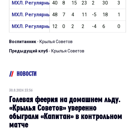
МХЛ. Регулярный чемпионат 2023/2024
40
8
15
23
2
30
3
0
МХЛ. Регулярный чемпионат 2022/2023
48
7
4
11
-5
18
1
8
МХЛ. Регулярный чемпионат 2021/2022
12
0
2
2
-4
6
0
1
Воспитанник
- Крылья Советов
Предыдущий клуб
- Крылья Советов
НОВОСТИ
30.8.2024 23:56
Голевая феерия на домашнем льду.
«Крылья Советов» уверенно
обыграли «Капитан» в контрольном
матче