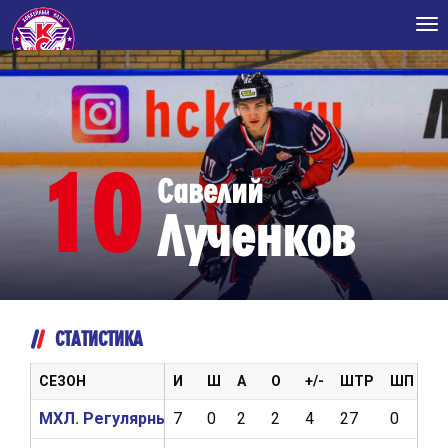
Tog
nav
10
Савелий
Лученков
СТАТИСТИКА
СЕЗОН
И
Ш
А
О
+/-
ШТР
ШП
В
МХЛ. Регулярный чемпионат 2024/2025
7
0
2
2
4
27
0
0