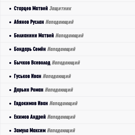
Старцев Матвей
Защитник
Абянов Руслан
Нападающий
Белианини Матвей
Нападающий
Бондарь Семён
Нападающий
Бычков Всеволод
Нападающий
Гуськов Иван
Нападающий
Дарьин Роман
Нападающий
Евдокимов Иван
Нападающий
Екимов Андрей
Нападающий
Замула Максим
Нападающий