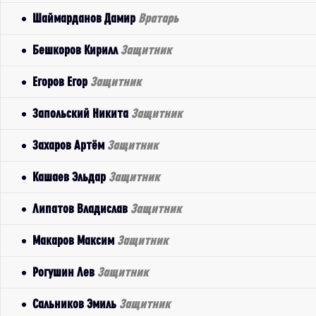
Шаймарданов Дамир
Вратарь
Бешкоров Кирилл
Защитник
Егоров Егор
Защитник
Запольский Никита
Защитник
Захаров Артём
Защитник
Кашаев Эльдар
Защитник
Липатов Владислав
Защитник
Макаров Максим
Защитник
Рогушин Лев
Защитник
Сальников Эмиль
Защитник