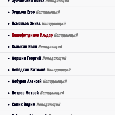
Зубчинский Павел
Нападающий
Зудилов Егор
Нападающий
Исмаилов Эмиль
Нападающий
Кашафетдинов Ильдар
Нападающий
Климкин Иван
Нападающий
Ларшин Георгий
Нападающий
Лебёдкин Виталий
Нападающий
Лобурев Алексей
Нападающий
Петров Матвей
Нападающий
Сепик Вадим
Нападающий