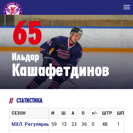
Tog
nav
65
Ильдар
Кашафетдинов
СТАТИСТИКА
СЕЗОН
И
Ш
А
О
+/-
ШТР
ШП
В
МХЛ. Регулярный чемпионат 2020/2021
59
13
23
36
0
48
1
2