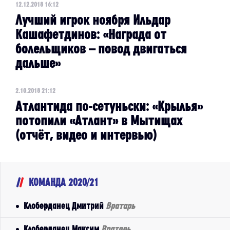
12.12.2018 16:12
Лучший игрок ноября Ильдар
Кашафетдинов: «Награда от
болельщиков – повод двигаться
дальше»
2.10.2018 21:12
Атлантида по-сетуньски: «Крылья»
потопили «Атлант» в Мытищах
(отчёт, видео и интервью)
КОМАНДА 2020/21
Клоберданец Дмитрий
Вратарь
Клоберданец Максим
Вратарь