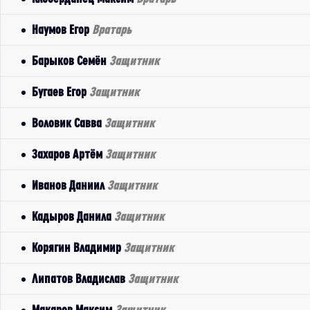
Наумов Егор
Вратарь
Барыков Семён
Защитник
Бугаев Егор
Защитник
Воловик Савва
Защитник
Захаров Артём
Защитник
Иванов Даниил
Защитник
Кадыров Данила
Защитник
Корягин Владимир
Защитник
Липатов Владислав
Защитник
Макаров Максим
Защитник