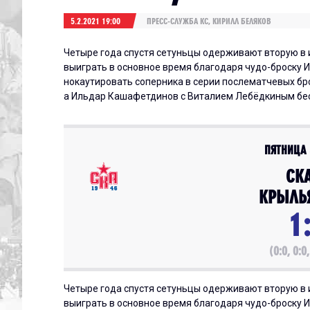
5.2.2021 19:00
ПРЕСС-СЛУЖБА КС, КИРИЛЛ БЕЛЯКОВ
Четыре года спустя сетуньцы одерживают вторую в 
выиграть в основное время благодаря чудо-броску И
нокаутировать соперника в серии послематчевых бр
а Ильдар Кашафетдинов с Виталием Лебёдкиным бе
ПЯТНИЦА 5
СК
КРЫЛЬ
1
(0:0, 0:0,
Четыре года спустя сетуньцы одерживают вторую в 
выиграть в основное время благодаря чудо-броску И