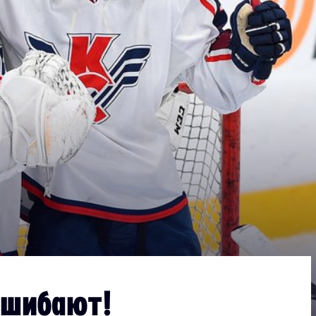
Дивизион Серебряный
АКМ-Новомосковск
Красноярские Рыси
Ладья
Локо-76
МХК Молот
Реактор
Сибирские Cнайперы
Снежные Барсы
Спутник Ал
Тюменский Легион
ышибают!