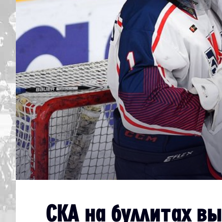
Дивизион Серебряный
Академия СКА
АКМ-Юниор
Амурские Тигры
Красная Машина-Юниор
Крылья Советов
МХК Динамо-Карелия
МХК Спартак-МАХ
Сахалинские Акулы
СМО МХК Атлант
Тайфун
СКА на буллитах в
ХК Капитан