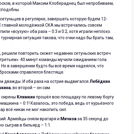
осков, в которой Максим Клобераднец был непробиваем,
сподобны.
сетуньцев в регулярке, завершать которую будем 12-
С главной молодёжкой СКА мы встречались совсем
пили «всухую» оба раза – 0:3 и 0:2, хотя играли неплохо.
турнирная ситуация такова, что очки надо бы брать там,
я, решили повторить сюжет недавних сетуньских встреч
 третьем». 40 минут команды мучили ожиданием гола.
 Но в завершении будто бы всё время надеялся, что
 бросками справлялся блестяще.
м дважды. И оба раза на острие выдвигался
Лебёдкин
.
кина
, во второй – он сам.
о сирены
Климкин
прошёл всю площадку по левому борту
ашкина – 0:1! Казалось, это победа, ведь от курьёзного
р всё никак не мог накопить сил.
кий. Армейцы сняли вратаря и
Мичков
за 35 секунд до
о сыграв в бильярд – 1:1.