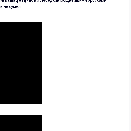
ли!
Кашафетдинов
и Лебёдкин мощнейшими бросками
ь не сумел.