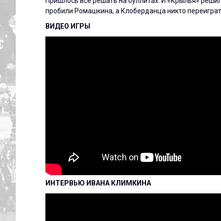
Пришлось всё решать на буллитах. И «Крылья» реши
пробили Ромашкина, а Клоберданца никто переиграт
ВИДЕО ИГРЫ
ИНТЕРВЬЮ ИВАНА КЛИМКИНА