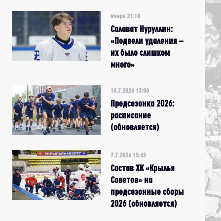
вчера 21:18
Салават Нуруллин:
«Подвели удаления –
их было слишком
много»
10.7.2026 13:00
Предсезонка 2026:
расписание
(обновляется)
7.7.2026 15:45
Состав ХК «Крылья
Советов» на
предсезонные сборы
2026 (обновляется)