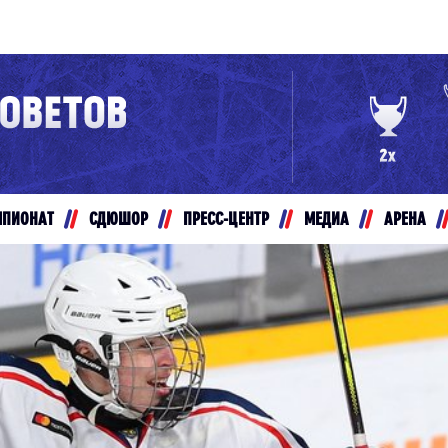
Конференция «Восток»
Дивизион Золотой
Авто
рансляции
Белые Медведи
МПИОНАТ
СДЮШОР
ПРЕСС-ЦЕНТР
МЕДИА
АРЕНА
ты
Ирбис
ые трансляции
Кузнецкие Медведи
Мамонты Югры
т-магазин
Омские Ястребы
ение МХЛ
Стальные Лисы
Толпар
Чайка