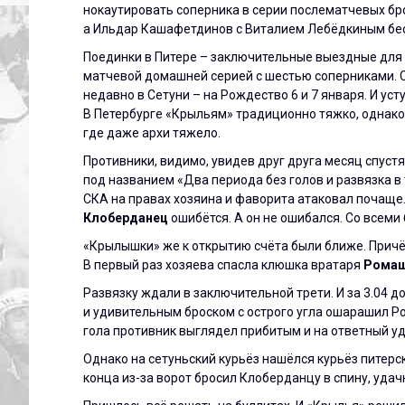
нокаутировать соперника в серии послематчевых бр
а Ильдар Кашафетдинов с Виталием Лебёдкиным бе
Поединки в Питере – заключительные выездные для 
матчевой домашней серией с шестью соперниками. 
недавно в Сетуни – на Рождество 6 и 7 января. И усту
В Петербурге «Крыльям» традиционно тяжко, однако 
где даже архи тяжело.
Противники, видимо, увидев друг друга месяц спуст
под названием «Два периода без голов и развязка в
СКА на правах хозяина и фаворита атаковал почаще.
Клоберданец
ошибётся. А он не ошибался. Со всеми
«Крылышки» же к открытию счёта были ближе. Причё
В первый раз хозяева спасла клюшка вратаря
Ромаш
Развязку ждали в заключительной трети. И за 3.04 д
и удивительным броском с острого угла ошарашил Ром
гола противник выглядел прибитым и на ответный уда
Однако на сетуньский курьёз нашёлся курьёз питерс
конца из-за ворот бросил Клоберданцу в спину, удачн