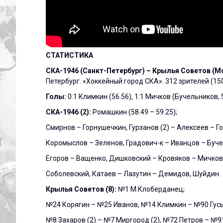
СТАТИСТИКА
СКА-1946 (Санкт-Петербург) – Крылья Советов (Москва)
Петербург. «Хоккейный город СКА». 312 зрителей (15
Голы:
0:1 Климкин (56.56), 1:1 Мичков (Бучельников, 
СКА-1946 (2):
Ромашкин (58.49 – 59.25);
Смирнов – Горнушечкин, Гурзанов (2) – Алексеев – Г
Коромыслов – Зеленов, Градович-к – Иванцов – Буче
Егоров – Ващенко, Дишковский – Кровяков – Мичков
Соболевский, Катаев – Лазутин – Демидов, Шуйдин.
Крылья Советов (8):
№1 М.Клоберданец;
№24 Корягин – №25 Иванов, №14 Климкин – №90 Гусь
№8 Захаров (2) – №7 Миргород (2), №72 Петров – №