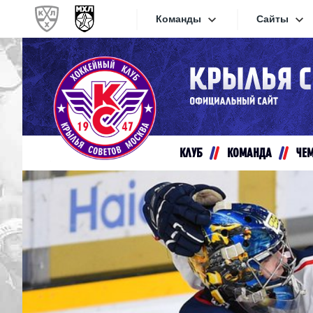
Команды
Сайты
Конференция «Запад»
Сайты
Дивизион Золотой
Академия Михайлова
Видеот
Алмаз
КЛУБ
КОМАНДА
ЧЕ
Хайлай
Динамо-Шинник
Текстов
Красная Армия
Локо
Интерне
МХК Динамо СПб
Прилож
МХК Динамо-М
МХК Спартак
СКА-1946