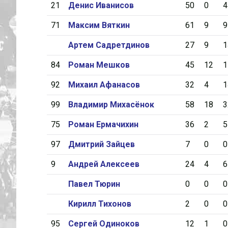
21
Денис Иванисов
50
0
4
71
Максим Вяткин
61
9
9
Артем Садретдинов
27
9
1
84
Роман Мешков
45
12
1
92
Михаил Афанасов
32
4
1
99
Владимир Михасёнок
58
18
3
75
Роман Ермачихин
36
2
5
97
Дмитрий Зайцев
7
0
0
9
Андрей Алексеев
24
4
6
Павел Тюрин
0
0
0
Кирилл Тихонов
2
0
0
95
Сергей Одиноков
12
1
0