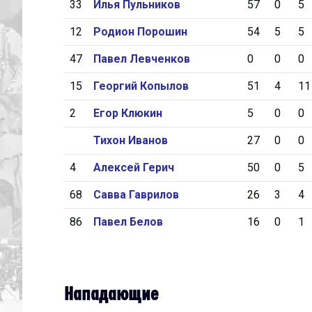
33
Илья Пульников
57
0
5
12
Родион Порошин
54
5
5
47
Павел Левченков
0
0
0
15
Георгий Копылов
51
4
11
2
Егор Клюкин
5
0
0
Тихон Иванов
27
0
0
4
Алексей Герич
50
0
5
68
Савва Гаврилов
26
3
4
86
Павел Белов
16
0
1
Нападающие