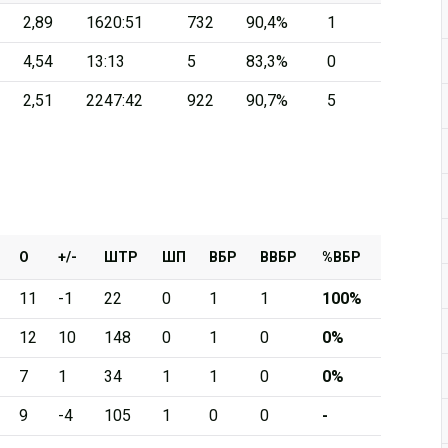
2,89
1620:51
732
90,4%
1
Дивизион Серебряный
4,54
13:13
5
83,3%
0
АКМ-Новомосковск
2,51
2247:42
922
90,7%
5
Красноярские Рыси
Ладья
Локо-76
МХК Молот
Реактор
О
+/-
ШТР
ШП
ВБР
ВВБР
%ВБР
Сибирские Cнайперы
11
-1
22
0
1
1
100%
Снежные Барсы
12
10
148
0
1
0
0%
Спутник Ал
7
1
34
1
1
0
0%
Тюменский Легион
9
-4
105
1
0
0
-