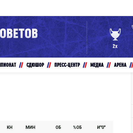
Конференция «Восток»
Дивизион Золотой
Авто
рансляции
Белые Медведи
МПИОНАТ
СДЮШОР
ПРЕСС-ЦЕНТР
МЕДИА
АРЕНА
ты
Ирбис
ые трансляции
Кузнецкие Медведи
Мамонты Югры
т-магазин
Омские Ястребы
ение МХЛ
Стальные Лисы
Толпар
КН
МИН
ОБ
%ОБ
И"0"
Чайка