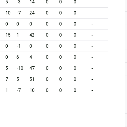
5
-3
14
0
0
0
-
10
-7
24
0
0
0
-
0
0
0
0
0
0
-
15
1
42
0
0
0
-
0
-1
0
0
0
0
-
0
6
4
0
0
0
-
5
-10
47
0
0
0
-
7
5
51
0
0
0
-
1
-7
10
0
0
0
-