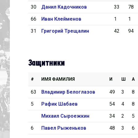
30
Данил Кадочников
33
78
Дивизион Серебряный
66
Иван Клейменов
1
1
Академия СКА
31
Григорий Трещалин
42
94
АКМ-Юниор
Амурские Тигры
Красная Машина-Юниор
Защитники
Крылья Советов
МХК Динамо-Карелия
#
ИМЯ ФАМИЛИЯ
И
Ш
А
МХК Спартак-МАХ
63
Владимир Белоглазов
49
3
8
Сахалинские Акулы
5
Рафик Шабаев
54
4
8
СМО МХК Атлант
Михаил Сыроежкин
34
2
5
Тайфун
6
Павел Рыженьков
48
3
6
ХК Капитан