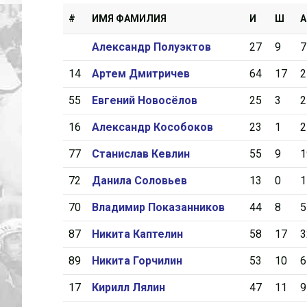
#
ИМЯ ФАМИЛИЯ
И
Ш
А
Александр Полуэктов
27
9
7
14
Артем Дмитричев
64
17
2
55
Евгений Новосёлов
25
3
2
16
Александр Кособоков
23
1
2
77
Станислав Кевлин
55
9
1
72
Данила Соловьев
13
0
1
70
Владимир Показанников
44
8
5
87
Никита Каптелин
58
17
3
89
Никита Горчилин
53
10
6
17
Кирилл Лялин
47
11
9