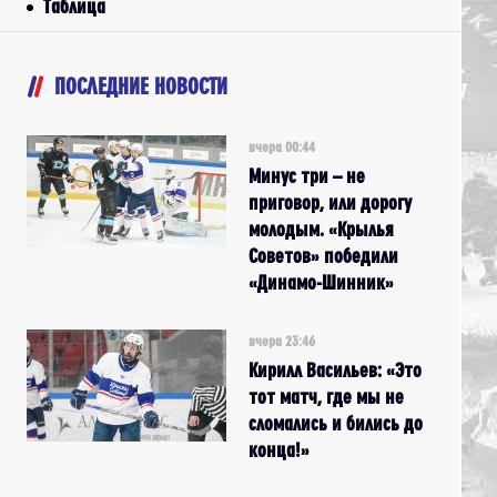
Таблица
ПОСЛЕДНИЕ НОВОСТИ
вчера 00:44
Минус три – не
приговор, или дорогу
молодым. «Крылья
Советов» победили
«Динамо-Шинник»
вчера 23:46
Кирилл Васильев: «Это
тот матч, где мы не
сломались и бились до
конца!»