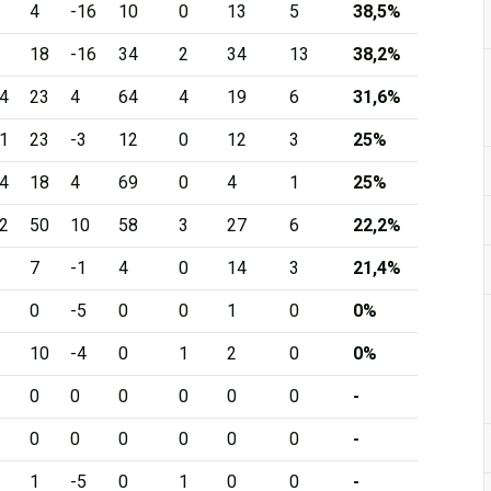
4
-16
10
0
13
5
38,5%
18
-16
34
2
34
13
38,2%
4
23
4
64
4
19
6
31,6%
1
23
-3
12
0
12
3
25%
4
18
4
69
0
4
1
25%
2
50
10
58
3
27
6
22,2%
7
-1
4
0
14
3
21,4%
0
-5
0
0
1
0
0%
10
-4
0
1
2
0
0%
0
0
0
0
0
0
-
0
0
0
0
0
0
-
1
-5
0
1
0
0
-