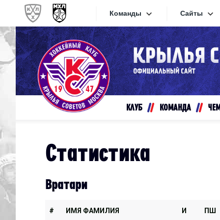
Команды
Сайты
Конференция «Запад»
Сайты
Дивизион Золотой
Академия Михайлова
Видеот
Алмаз
КЛУБ
КОМАНДА
ЧЕ
Хайлай
Динамо-Шинник
Текстов
Красная Армия
Статистика
Локо
Интерне
МХК Динамо СПб
Прилож
Вратари
МХК Динамо-М
МХК Спартак
#
ИМЯ ФАМИЛИЯ
И
ПШ
СКА-1946