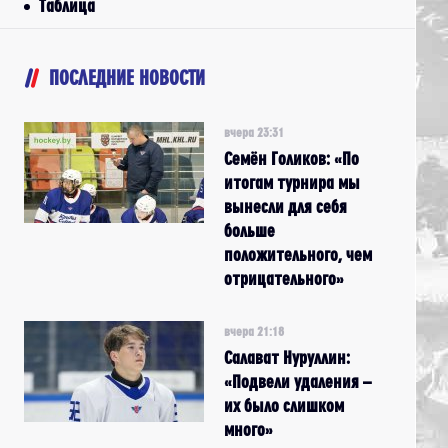
Таблица
ПОСЛЕДНИЕ НОВОСТИ
вчера 23:31
Семён Голиков: «По
итогам турнира мы
вынесли для себя
больше
положительного, чем
отрицательного»
вчера 21:18
Салават Нуруллин:
«Подвели удаления –
их было слишком
много»