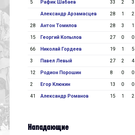
5
Рафик Шабаев
33
2
3
Александр Арзамасцев
28
1
2
28
Антон Томилов
28
3
1
15
Георгий Копылов
27
0
0
66
Николай Гордеев
19
1
5
3
Павел Левый
27
2
4
12
Родион Порошин
8
0
0
2
Егор Клюкин
13
0
0
41
Александр Романов
15
1
2
Нападающие