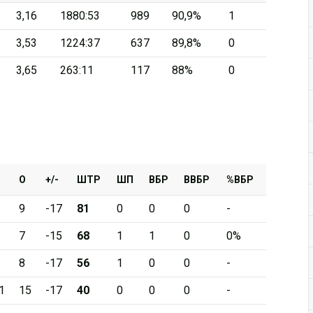
3,16
1880:53
989
90,9%
1
Дивизион Серебряный
3,53
1224:37
637
89,8%
0
АКМ-Новомосковск
3,65
263:11
117
88%
0
Красноярские Рыси
Ладья
Локо-76
МХК Молот
Реактор
О
+/-
ШТР
ШП
ВБР
ВВБР
%ВБР
Сибирские Cнайперы
9
-17
81
0
0
0
-
Снежные Барсы
7
-15
68
1
1
0
0%
Спутник Ал
8
-17
56
1
0
0
-
Тюменский Легион
1
15
-17
40
0
0
0
-