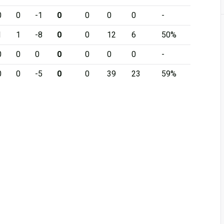
0
0
-1
0
0
0
0
-
1
1
-8
0
0
12
6
50%
0
0
0
0
0
0
0
-
0
0
-5
0
0
39
23
59%