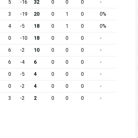
5
-16
32
0
0
0
-
3
-19
20
0
1
0
0%
4
-5
18
0
1
0
0%
0
-10
18
0
0
0
-
6
-2
10
0
0
0
-
6
-4
6
0
0
0
-
0
-5
4
0
0
0
-
0
-2
4
0
0
0
-
3
-2
2
0
0
0
-