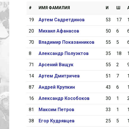
#
ИМЯ ФАМИЛИЯ
И
Ш
19
Артем Садретдинов
53
17
20
Михаил Афанасов
50
6
70
Владимир Показанников
55
5
8
Александр Полуэктов
35
18
71
Арсений Ващук
55
2
14
Артем Дмитричев
51
7
87
Андрей Крупкин
43
6
16
Александр Кособоков
30
1
81
Максим Петров
33
1
38
Егор Кудрявцев
25
5