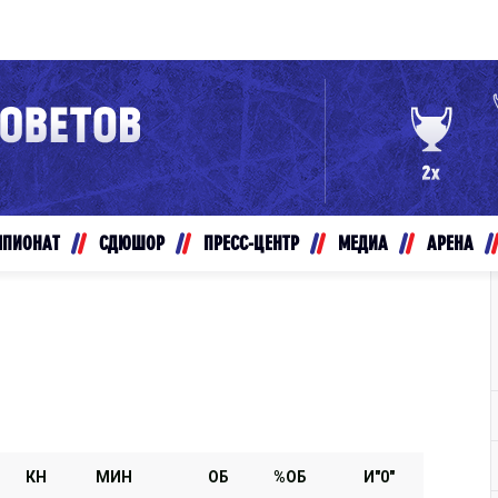
Конференция «Восток»
Дивизион Золотой
Авто
рансляции
Белые Медведи
МПИОНАТ
СДЮШОР
ПРЕСС-ЦЕНТР
МЕДИА
АРЕНА
ты
Ирбис
ые трансляции
Кузнецкие Медведи
Мамонты Югры
т-магазин
Омские Ястребы
ение МХЛ
Стальные Лисы
Толпар
КН
МИН
ОБ
%ОБ
И"0"
Чайка