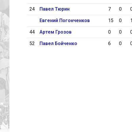
24
Павел Тюрин
7
0
Евгений Погонченков
15
0
44
Артем Грозов
0
0
52
Павел Бойченко
6
0