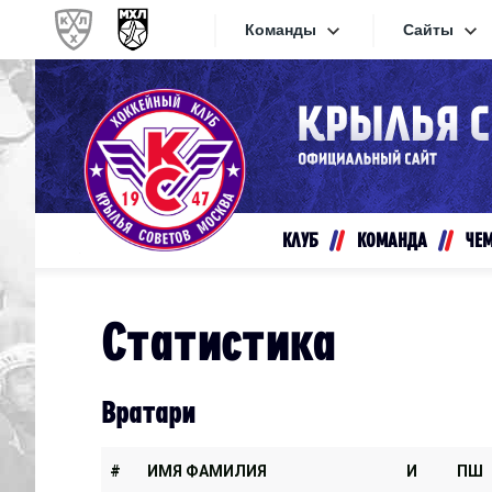
Команды
Сайты
Конференция «Запад»
Сайты
Дивизион Золотой
Академия Михайлова
Видеот
Алмаз
КЛУБ
КОМАНДА
ЧЕ
Хайлай
Динамо-Шинник
Текстов
Красная Армия
Статистика
Локо
Интерне
МХК Динамо СПб
Прилож
Вратари
МХК Динамо-М
МХК Спартак
#
ИМЯ ФАМИЛИЯ
И
ПШ
СКА-1946