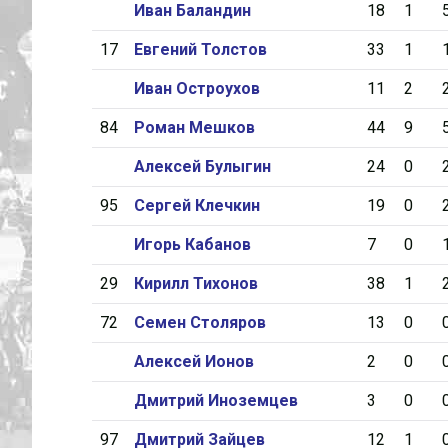
Иван Баландин
18
1
17
Евгений Толстов
33
1
Иван Остроухов
11
2
84
Роман Мешков
44
9
Алексей Булыгин
24
0
95
Сергей Клечкин
19
0
Игорь Кабанов
7
0
29
Кирилл Тихонов
38
1
72
Семен Столяров
13
0
Алексей Ионов
2
0
Дмитрий Иноземцев
3
0
97
Дмитрий Зайцев
12
1