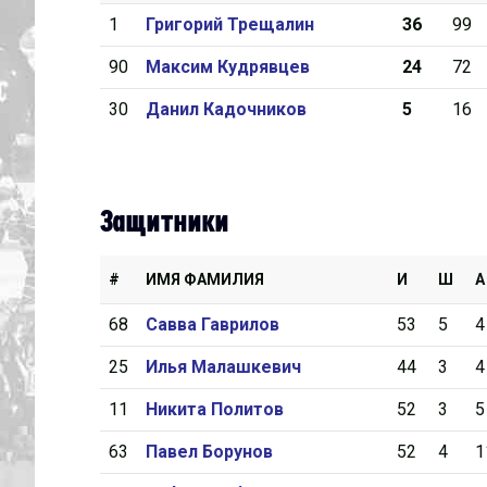
1
Григорий Трещалин
36
99
Дивизион Серебряный
90
Максим Кудрявцев
24
72
Академия СКА
30
Данил Кадочников
5
16
АКМ-Юниор
Амурские Тигры
Красная Машина-Юниор
Защитники
Крылья Советов
МХК Динамо-Карелия
#
ИМЯ ФАМИЛИЯ
И
Ш
А
МХК Спартак-МАХ
68
Савва Гаврилов
53
5
4
Сахалинские Акулы
25
Илья Малашкевич
44
3
4
СМО МХК Атлант
11
Никита Политов
52
3
5
Тайфун
63
Павел Борунов
52
4
1
ХК Капитан