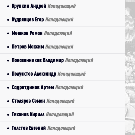
Крупкин Андрей
Нападающий
Кудрявцев Егор
Нападающий
Мешков Роман
Нападающий
Петров Максим
Нападающий
Показанников Владимир
Нападающий
Полуэктов Александр
Нападающий
Садретдинов Артем
Нападающий
Столяров Семен
Нападающий
Тихонов Кирилл
Нападающий
Толстов Евгений
Нападающий