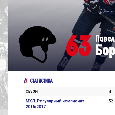
Дивизион Серебряный
Академия СКА
АКМ-Юниор
63
Павел
Амурские Тигры
Бор
Красная Машина-Юниор
Крылья Советов
МХК Динамо-Карелия
МХК Спартак-МАХ
СТАТИСТИКА
Сахалинские Акулы
СМО МХК Атлант
СЕЗОН
И
Тайфун
МХЛ. Регулярный чемпионат
52
2016/2017
ХК Капитан