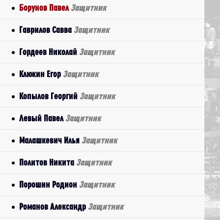
Борунов Павел
Защитник
Гаврилов Савва
Защитник
Гордеев Николай
Защитник
Клюкин Егор
Защитник
Копылов Георгий
Защитник
Левый Павел
Защитник
Малашкевич Илья
Защитник
Политов Никита
Защитник
Порошин Родион
Защитник
Романов Александр
Защитник