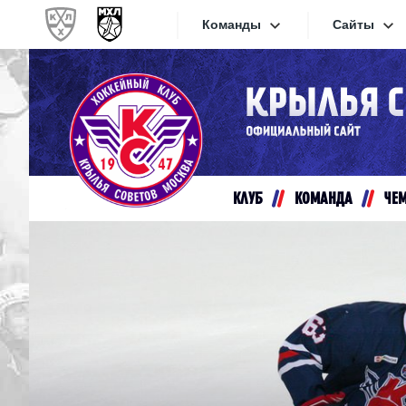
Команды
Сайты
Конференция «Запад»
Сайты
Дивизион Золотой
Академия Михайлова
Видеот
Алмаз
КЛУБ
КОМАНДА
ЧЕ
Хайлай
Динамо-Шинник
Текстов
Красная Армия
Локо
Интерне
МХК Динамо СПб
Прилож
МХК Динамо-М
МХК Спартак
СКА-1946