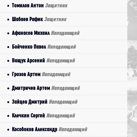
Томилов Антон
Защитник
Шабаев Рафик
Защитник
Афанасов Михаил
Нападающий
Бойченко Павел
Нападающий
Ващук Арсений
Нападающий
Грозов Артем
Нападающий
Дмитричев Артем
Нападающий
Зайцев Дмитрий
Нападающий
Клечкин Сергей
Нападающий
Кособоков Александр
Нападающий