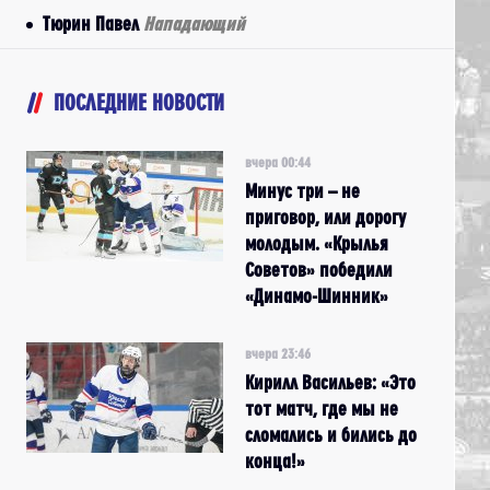
Тюрин Павел
Нападающий
ПОСЛЕДНИЕ НОВОСТИ
вчера 00:44
Минус три – не
приговор, или дорогу
молодым. «Крылья
Советов» победили
«Динамо-Шинник»
вчера 23:46
Кирилл Васильев: «Это
тот матч, где мы не
сломались и бились до
конца!»