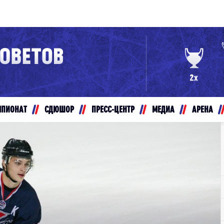
Конференция «Восток»
Дивизион Золотой
Авто
рансляции
Белые Медведи
МПИОНАТ
СДЮШОР
ПРЕСС-ЦЕНТР
МЕДИА
АРЕНА
ты
Ирбис
ые трансляции
Кузнецкие Медведи
Мамонты Югры
т-магазин
Омские Ястребы
ение МХЛ
Стальные Лисы
Толпар
Чайка