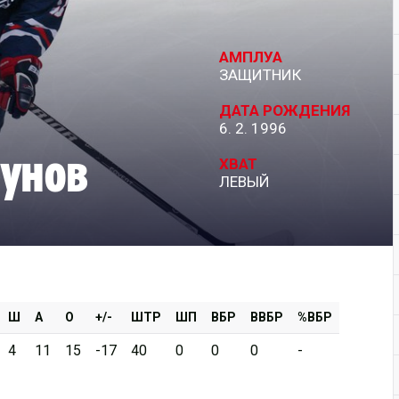
Дивизион Серебряный
АМПЛУА
АКМ-Новомосковск
ЗАЩИТНИК
Красноярские Рыси
ДАТА РОЖДЕНИЯ
6. 2. 1996
Ладья
унов
Локо-76
ХВАТ
ЛЕВЫЙ
МХК Молот
Реактор
Сибирские Cнайперы
Снежные Барсы
Спутник Ал
Ш
А
О
+/-
ШТР
ШП
ВБР
ВВБР
%ВБР
Тюменский Легион
4
11
15
-17
40
0
0
0
-