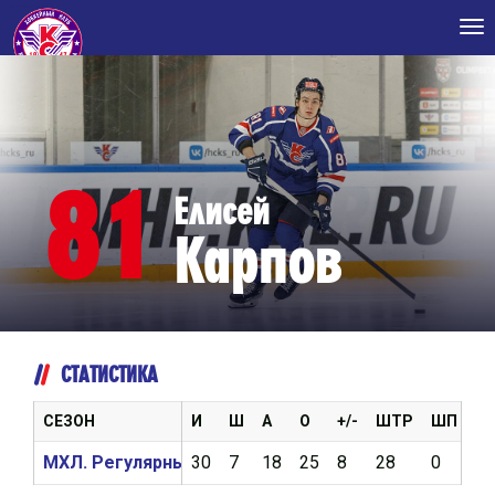
Tog
nav
81
Елисей
Карпов
СТАТИСТИКА
СЕЗОН
И
Ш
А
О
+/-
ШТР
ШП
В
МХЛ. Регулярный чемпионат 2024/2025
30
7
18
25
8
28
0
8