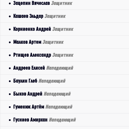
Зацепин Вячеслав
Защитник
Кашаев Эльдар
Защитник
Корниенко Андрей
Защитник
Малков Артем
Защитник
Ртищев Александр
Защитник
Андреев Елисей
Нападающий
Баулин Глеб
Нападающий
Быков Андрей
Нападающий
Гуменюк Артём
Нападающий
Гусниев Амирхан
Нападающий