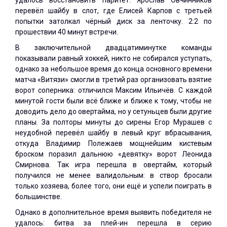
удалось восстановить паритет: Ярослав Овчинников
перевёл шайбу в слот, где Елисей Карпов с третьей
попытки затолкал чёрный диск за ленточку. 2:2 по
прошествии 40 минут встречи.
В заключительной двадцатиминутке команды
показывали равный хоккей, никто не собирался уступать,
однако за небольшое время до конца основного времени
матча «Витязи» смогли в третий раз организовать взятие
ворот соперника: отличился Максим Ильичёв. С каждой
минутой гости были всё ближе и ближе к тому, чтобы не
доводить дело до овертайма, но у сетуньцев были другие
планы. За полторы минуты до сирены Егор Мурашев с
неудобной перевёл шайбу в левый круг вбрасывания,
откуда Владимир Полежаев мощнейшим кистевым
броском поразил дальнюю «девятку» ворот Леонида
Смирнова. Так игра перешла в овертайм, который
получился не менее валидольным: в створ бросали
только хозяева, более того, они ещё и успели поиграть в
большинстве.
Однако в дополнительное время выявить победителя не
удалось: битва за плей-ин перешла в серию