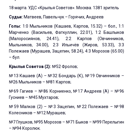
18 марта. УДС «Крылья Советов». Москва. 1381 зритель
Судьи:
Матвеев, Павельчук – Горячих, Андреев
Голы:
1:0 Мыльников (Кашаев, Карпов, 15.32) – бол., 1:1
Марченко (Васильев, Фаткуллин, 22.01), 1:2 Башлыков
(Малоросиянов, 24.41), 2:2 Карпов (Овчинников,
Мыльников, 34.00), 2:3 Ильичёв (Жиров, 53.33), 3:3
Полежаев (Мурашев, Зацепин, 58.24), 4:3 Морозов (65.00)
– бул.
Крылья Советов (2):
№52 Фролов;
№13 Кашаев (А) – №32 Бондарь (К), №19 Овчинников –
№26 Мыльников – №81 Карпов;
№69 Гагиев – №86 Корниенко, №17 Андреев (А) – №96
Гусниев – №45 Мухтаров;
№59 Малков (2) – №3 Зацепин, №22 Полежаев – №98
Колесников – №12 Мурашев;
№7 Глушков, №95 Морозов – №71 Быков – №99 Перелыгин
– №94 Королюк.