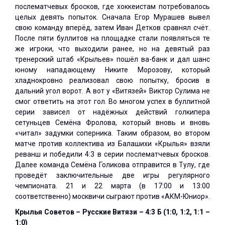
послематчевых бросков, где хоккеистам потребовалось
целых девять попыток. Сначала Егор Мурашев вывел
свою команду вперёд, затем Иван Детков сравнял счёт.
После пяти буллитов на площадке стали появляться те
же игроки, что выходили ранее, но на девятый раз
тренерский штаб «Крыльев» пошёл ва-банк и дал шанс
юному нападающему Никите Морозову, который
хладнокровно реализовал свою попытку, бросив в
дальний угол ворот. А вот у «Витязей» Виктор Сулима не
смог ответить на этот гол. Во многом успех в буллитной
серии зависел от надёжных действий голкипера
сетуньцев Семёна Фролова, который вновь и вновь
«читал» задумки соперника. Таким образом, во втором
матче против коллектива из Балашихи «Крылья» взяли
реванш и победили 4:3 в серии послематчевых бросков.
Далее команда Семёна Голикова отправится в Тулу, где
проведёт заключительные две игры регулярного
чемпионата. 21 и 22 марта (в 17:00 и 13:00
соответственно) москвичи сыграют против «АКМ-Юниор».
Крылья Советов – Русские Витязи – 4:3 Б (1:0, 1:2, 1:1 –
1:0)