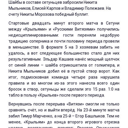
Шайбы в составе сетуньцев забросили Никита
Мыльников, Елисей Карпов и Владимир Полежаев. На
счету Никиты Морозова победный буллит.
Стартовые двадцать минут второго матча в Сетуни
между «Крыльями» и «Русскими Витязями» получились
недисциплинированными: гости переняли недобрую
традицию соперника и почти половину периода провели
в меньшинстве. В формате 5 на 3 хозяевам забить не
удалось, а вот следующее большинство стало для них
результативным. Эльдар Кашаев нанёс мощный щелчок
от синей линии – шайба отрикошетила от голкипера, и
Никита Мыльников добил её в пустой створ ворот. Как
итог, подмосковная команда четыре раза нарушила
правила и во многом из-за этого нанесла всего один
бросок в створ, сетуньцы же сделали это 15 раз. 1:0 на
табло в пользу «Крыльев» после первого периода.
Вернувшись после перерыва «Витязи» смогли не только
сравнять счёт, но и выйти вперёд. На 23-й минуте матча
забил Тимур Марченко, а на 25-й – Егор Башлыков. Тем не
менее, «Крыльям» до конца второго игрового отрезка