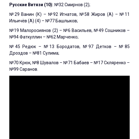
Русские Витязи (10):
№32 Смирнов (2);
№29 Ванин (К) – №92 Игнатов, №58 Жиров (А) – №11
Ильичёв (А) (4) – №77 Башлыков;
№19 Малоросиянов (2) – №6 Васильев, №49 Сошников –
№94 Фаткуллин – №62 Марченко;
№45 Редюк – №13 Бородатов, №97 Детков – №85
Дроздов – №81 Сулима;
№70 Крюк, №8 Шувалов – №71 Бабаев – №17 Скляренко –
№99 Саранов.