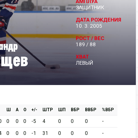
АМПЛУА
ЗАЩИТНИК
Дивизион Серебряный
ДАТА РОЖДЕНИЯ
АКМ-Новомосковск
10. 3. 2005
Красноярские Рыси
РОСТ / ВЕС
андр
189 / 88
Ладья
ищев
Локо-76
ХВАТ
ЛЕВЫЙ
МХК Молот
Реактор
Сибирские Cнайперы
Снежные Барсы
Спутник Ал
Ш
А
О
+/-
ШТР
ШП
ВБР
ВВБР
%ВБР
Тюменский Легион
0
0
0
0
-5
4
0
0
0
-
4
0
0
0
-1
31
0
0
0
-