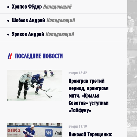
Храпов Фёдор
Нападающий
Шаблов Андрей
Нападающий
Яриков Андрей
Нападающий
ПОСЛЕДНИЕ НОВОСТИ
вчера 18:42
Проиграв третий
период, проиграли
матч. «Крылья
Советов» уступили
«Тайфуну»
вчера 17:19
Николай Терещенко: