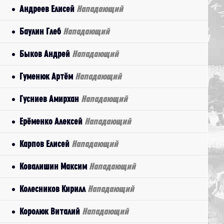
Андреев Елисей
Нападающий
Баулин Глеб
Нападающий
Быков Андрей
Нападающий
Гуменюк Артём
Нападающий
Гусниев Амирхан
Нападающий
Ерёменко Алексей
Нападающий
Карпов Елисей
Нападающий
Ковалишин Максим
Нападающий
Колесников Кирилл
Нападающий
Королюк Виталий
Нападающий