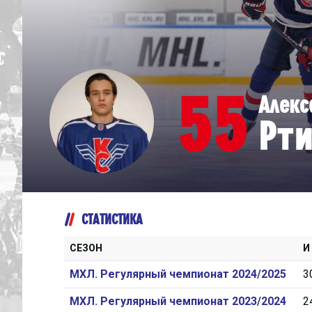
Дивизион Серебряный
Академия СКА
АКМ-Юниор
55
Алекс
Амурские Тигры
Рт
Красная Машина-Юниор
Крылья Советов
МХК Динамо-Карелия
МХК Спартак-МАХ
СТАТИСТИКА
Сахалинские Акулы
СМО МХК Атлант
СЕЗОН
И
Тайфун
МХЛ. Регулярный чемпионат 2024/2025
3
ХК Капитан
МХЛ. Регулярный чемпионат 2023/2024
2