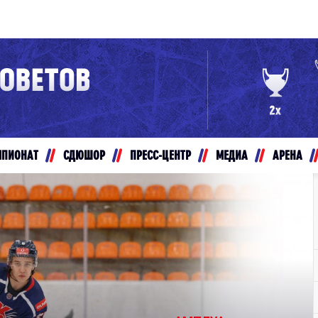
Конференция «Восток»
Дивизион Золотой
Авто
рансляции
Белые Медведи
МПИОНАТ
СДЮШОР
ПРЕСС-ЦЕНТР
МЕДИА
АРЕНА
ты
Ирбис
ые трансляции
Кузнецкие Медведи
Мамонты Югры
т-магазин
Омские Ястребы
ение МХЛ
Стальные Лисы
Толпар
Чайка