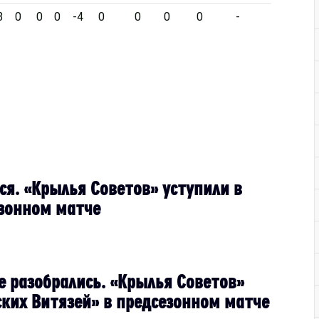
3
0
0
0
-4
0
0
0
0
-
ся. «Крылья Советов» уступили в
зонном матче
е разобрались. «Крылья Советов»
ских Витязей» в предсезонном матче