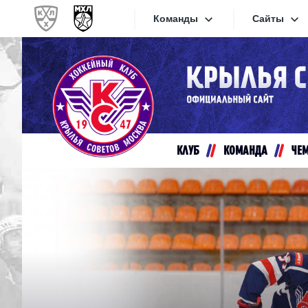
Команды
Сайты
Конференция «Запад»
Сайты
Дивизион Золотой
Академия Михайлова
Видеот
Алмаз
КЛУБ
КОМАНДА
ЧЕ
Хайлай
Динамо-Шинник
Текстов
Красная Армия
Локо
Интерне
МХК Динамо СПб
Прилож
МХК Динамо-М
МХК Спартак
СКА-1946