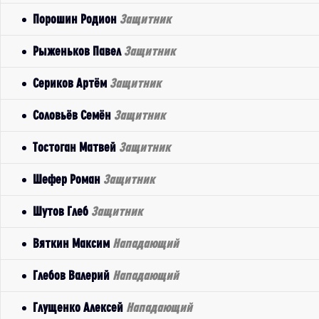
Порошин Родион
Защитник
Рыженьков Павел
Защитник
Сериков Артём
Защитник
Соловьёв Семён
Защитник
Тостоган Матвей
Защитник
Шефер Роман
Защитник
Шутов Глеб
Защитник
Вяткин Максим
Нападающий
Глебов Валерий
Нападающий
Глущенко Алексей
Нападающий