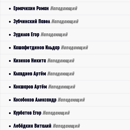
Ермачихин Роман
Нападающий
Зубчинский Павел
Нападающий
Зудилов Егор
Нападающий
Кашафетдинов Ильдар
Нападающий
Кизиков Никита
Нападающий
Клавдиев Артём
Нападающий
Кокшаров Артём
Нападающий
Кособоков Александр
Нападающий
Курбатов Егор
Нападающий
Лебёдкин Виталий
Нападающий