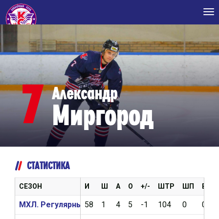
Tog
nav
7
Александр
Миргород
СТАТИСТИКА
СЕЗОН
И
Ш
А
О
+/-
ШТР
ШП
ВБР
МХЛ. Регулярный чемпионат 2020/2021
58
1
4
5
-1
104
0
0