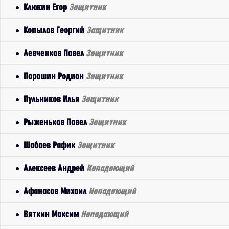
Клюкин Егор
Защитник
Копылов Георгий
Защитник
Левченков Павел
Защитник
Порошин Родион
Защитник
Пульников Илья
Защитник
Рыженьков Павел
Защитник
Шабаев Рафик
Защитник
Алексеев Андрей
Нападающий
Афанасов Михаил
Нападающий
Вяткин Максим
Нападающий