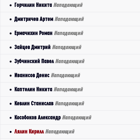
Горчилин Никита
Нападающий
Дмитричев Артем
Нападающий
Ермачихин Роман
Нападающий
Зайцев Дмитрий
Нападающий
Зубчинский Павел
Нападающий
Иванисов Денис
Нападающий
Каптелин Никита
Нападающий
Кевлин Станислав
Нападающий
Кособоков Александр
Нападающий
Лялин Кирилл
Нападающий