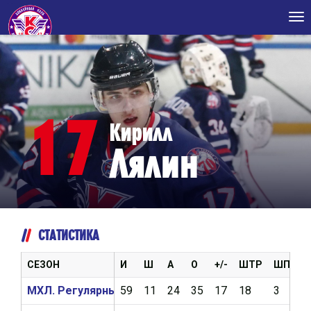
Tog
nav
17
Кирилл
Лялин
СТАТИСТИКА
СЕЗОН
И
Ш
А
О
+/-
ШТР
ШП
В
МХЛ. Регулярный чемпионат 2018/2019
59
11
24
35
17
18
3
2