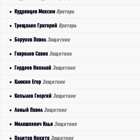
Кудрявцев Максим
Вратарь
Трещалин Григорий
Вратарь
Борунов Павел
Защитник
Гаврилов Савва
Защитник
Гордеев Николай
Защитник
Клюкин Егор
Защитник
Копылов Георгий
Защитник
Левый Павел
Защитник
Малашкевич Илья
Защитник
Политов Никита
Защитник