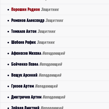
Порошин Родион
Защитник
Романов Александр
Защитник
Томилов Антон
Защитник
Шабаев Рафик
Защитник
Афанасов Михаил
Нападающий
Бойченко Павел
Нападающий
Ващук Арсений
Нападающий
Грозов Артем
Нападающий
Дмитричев Артем
Нападающий
Зайцев Дмитрий
Нападающий