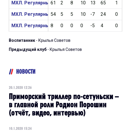
МХЛ. Регулярный чемпионат 2018/2019
61
2
8
10
13
65
1
0
МХЛ. Регулярный чемпионат 2017/2018
54
5
5
10
-7
24
0
0
МХЛ. Регулярный чемпионат 2016/2017
8
0
0
0
-5
4
0
0
Воспитанник
- Крылья Советов
Предыдущий клуб
- Крылья Советов
НОВОСТИ
20.1.2020 12:26
Приморский триллер по-сетуньски –
в главной роли Родион Порошин
(отчёт, видео, интервью)
10.1.2020 15:24