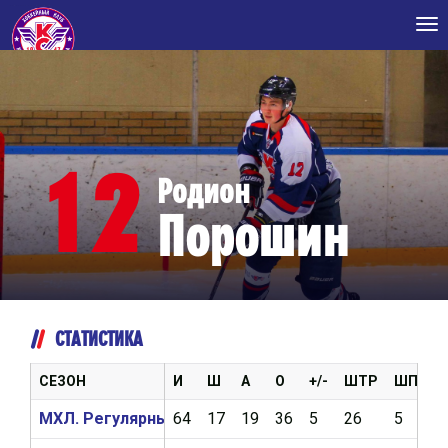
Tog
nav
12
Родион
Порошин
СТАТИСТИКА
СЕЗОН
И
Ш
А
О
+/-
ШТР
ШП
В
МХЛ. Регулярный чемпионат 2019/2020
64
17
19
36
5
26
5
1