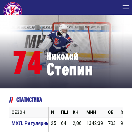
Tog
nav
74
Николай
Степин
СТАТИСТИКА
СЕЗОН
И
ПШ
КН
МИН
ОБ
%ОБ
МХЛ. Регулярный чемпионат 2025/2026
25
64
2,86
1342:39
703
91,7