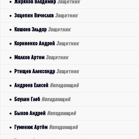
Жиряков Владимир
Защитник
Зацепин Вячеслав
Защитник
Кашаев Эльдар
Защитник
Корниенко Андрей
Защитник
Малков Артем
Защитник
Ртищев Александр
Защитник
Андреев Елисей
Нападающий
Баулин Глеб
Нападающий
Быков Андрей
Нападающий
Гуменюк Артём
Нападающий