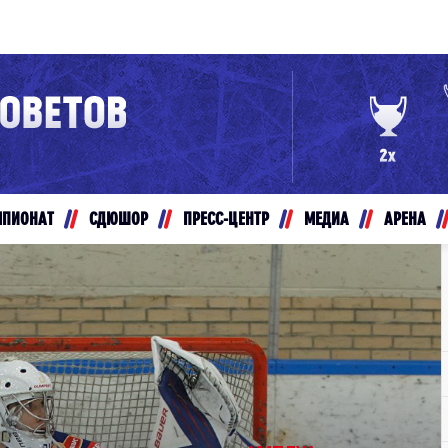
Конференция «Восток»
Дивизион Золотой
Авто
рансляции
Белые Медведи
МПИОНАТ
СДЮШОР
ПРЕСС-ЦЕНТР
МЕДИА
АРЕНА
ты
Ирбис
ые трансляции
Кузнецкие Медведи
Мамонты Югры
т-магазин
Омские Ястребы
ение МХЛ
Стальные Лисы
Толпар
Чайка