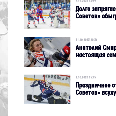
6.12.2023 16:39
Долго запрягае
Советов» обыг
31.10.2023 20:36
Анатолий Смир
настоящая сем
1.10.2023 15:45
Праздничное о
Советов» всух