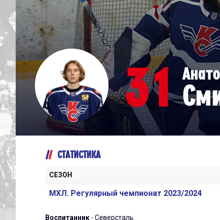
Дивизион Серебряный
Академия СКА
АКМ-Юниор
31
Анато
Амурские Тигры
См
Красная Машина-Юниор
Крылья Советов
МХК Динамо-Карелия
МХК Спартак-МАХ
СТАТИСТИКА
Сахалинские Акулы
СМО МХК Атлант
СЕЗОН
Тайфун
МХЛ. Регулярный чемпионат 2023/2024
ХК Капитан
Воспитанник
- Северсталь