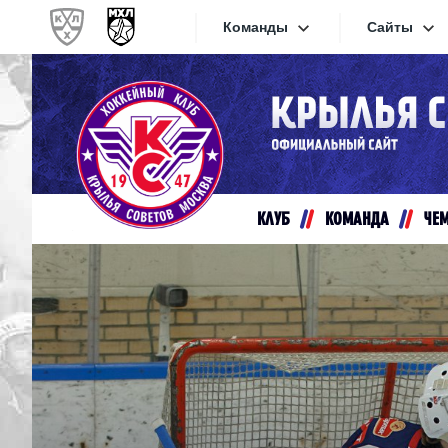
Команды
Сайты
Конференция «Запад»
Сайты
Дивизион Золотой
Академия Михайлова
Видеот
Алмаз
КЛУБ
КОМАНДА
ЧЕ
Хайлай
Динамо-Шинник
Текстов
Красная Армия
Локо
Интерне
МХК Динамо СПб
Прилож
МХК Динамо-М
МХК Спартак
СКА-1946