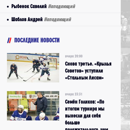
Рыбенок Савелий
Нападающий
Шаблов Андрей
Нападающий
ПОСЛЕДНИЕ НОВОСТИ
вчера 20:00
Снова третье. «Крылья
Советов» уступили
«Стальным Лисам»
вчера 23:31
Семён Голиков: «По
итогам турнира мы
вынесли для себя
больше
положительного, чем