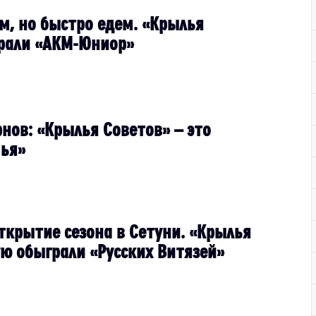
м, но быстро едем. «Крылья
рали «АКМ-Юниор»
нов: «Крылья Советов» – это
ья»
ткрытие сезона в Сетуни. «Крылья
ую обыграли «Русских Витязей»