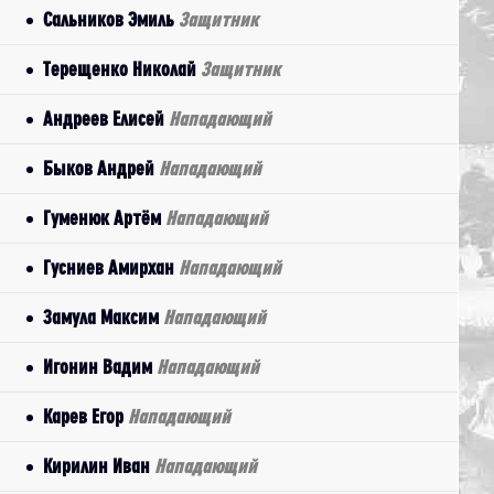
Сальников Эмиль
Защитник
Терещенко Николай
Защитник
Андреев Елисей
Нападающий
Быков Андрей
Нападающий
Гуменюк Артём
Нападающий
Гусниев Амирхан
Нападающий
Замула Максим
Нападающий
Игонин Вадим
Нападающий
Карев Егор
Нападающий
Кирилин Иван
Нападающий