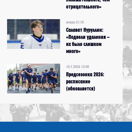
отрицательного»
вчера 21:18
Салават Нуруллин:
«Подвели удаления –
их было слишком
много»
10.7.2026 13:00
Предсезонка 2026:
расписание
(обновляется)