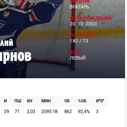
АМПЛУА
ВРАТАРЬ
Дивизион Серебряный
ДАТА РОЖДЕНИЯ
АКМ-Новомосковск
20. 10. 2003
Красноярские Рыси
РОСТ / ВЕС
лий
182 / 73
Ладья
ирнов
Локо-76
ХВАТ
ЛЕВЫЙ
МХК Молот
Реактор
Сибирские Cнайперы
Снежные Барсы
Спутник Ал
И
ПШ
КН
МИН
ОБ
%ОБ
И"0"
Тюменский Легион
39
71
2,03
2095:18
862
92,4%
3