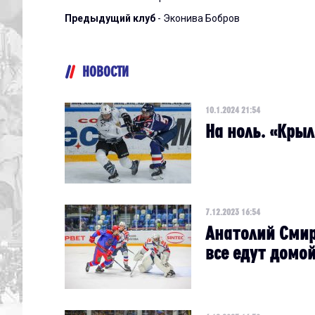
Предыдущий клуб
- Эконива Бобров
НОВОСТИ
10.1.2024 21:54
На ноль. «Кры
7.12.2023 16:54
Анатолий Смир
все едут домо