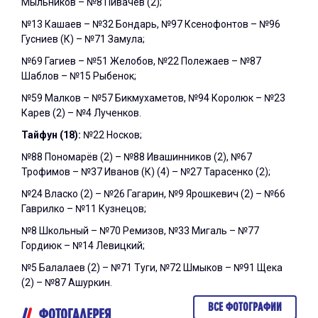
Мыльников – №8 Пивачёв (2);
№13 Кашаев – №32 Бондарь, №97 Ксенофонтов – №96
Гусниев (К) – №71 Замула;
№69 Гагиев – №51 Желобов, №22 Полежаев – №87
Шаблов – №15 Рыбенок;
№59 Малков – №57 Бикмухаметов, №94 Королюк – №23
Карев (2) – №4 Лученков.
Тайфун (18):
№22 Носков;
№88 Пономарёв (2) – №88 Ивашинников (2), №67
Трофимов – №37 Иванов (К) (4) – №27 Тарасенко (2);
№24 Власко (2) – №26 Гагарин, №9 Ярошкевич (2) – №66
Гаврилко – №11 Кузнецов;
№8 Школьный – №70 Ремизов, №33 Мигаль – №77
Гордиюк – №14 Левицкий;
№5 Балалаев (2) – №71 Туги, №72 Шмыков – №91 Щека
(2) – №87 Ашуркин.
ВСЕ ФОТОГРАФИИ
ФОТОГАЛЕРЕЯ