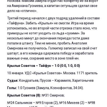
Носкова. Максим Замула отдал пас-конфетку из-за ворот
на Амирхана Гусниева, а капитан сетуньцев сделал свое
дело на «отлично».
Третий период начался с двух подряд удалений в составе
«Тайфуна». Забить «Крылья» не смогли. Игра на время
успокоилась, но во второй части отрезка стало ясно, что
приморцы не хотят уходить со льда «сухими». За
несколько минут до окончания периода гости даже
попали в штангу. Тем не менее, пробить Анатолия
Смирнова не получилось. Голкипер записал на свой счет
шатаут, а его команда одержала победу и заработала
важные очки, сохранив место в зоне плей-ин.
Крылья Советов – Тайфун – 1:0 (0:0, 1:0, 0:0)
10 января. УДС «Крылья Советов». Москва. 1171 зритель
Судьи:
Кондратьев, Прусов – Карамиля, Харитонычев
Голы:
1:0 Гусниев (Замула, Ксенофонтов, 34.04).
Крылья Советов (8):
№31 Смирнов;
№24 Сальников – №9 Егоров (2), №16 Михеев (2) – №98