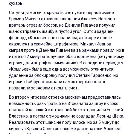
сухарь.
Сетуньцы могли открывать счет уже в первой смене.
Яромир Михеев атаковал владения Алексея Носкова -
вратарь отразил бросок, но Данила Пивачев получил
шанс отправить шайбу в пустой угол. С этой задачей
форвард «Крыльев» не справился, а вскоре и вовсе
оказался на скамейке штрафников. Михаил Иванов
сыграл против Данилы Пивачева за рамками правил, но в
итоге по 2 минуты получили оба спортсмена (сетуньскому
игроку дали штраф за симуляцию). В середине периода у
«Крыльев» была еще одна возможность отличиться:
удаление за блокировку получил Степан Тарасенко, но
игроки «Тайфуна» сыграли самоотверженно и не
позволили хозяевам открыть счет.
Во втором игровом отрезке москвичам предоставилась
возможность разыграть 5 на 3: сначала за игру высоко
поднятой клюшкой в штрафной бокс отправился Евгений
Власенко, а потом с эмоциями не совладал Леонид Щека.
Реализовать этот шанс не получилось, но за 5 минут до
сирены «Крылья Советов» все же распечатали Алексея