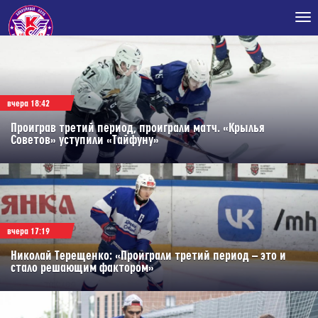
Tog
nav
вчера 18:42
Проиграв третий период, проиграли матч. «Крылья
Советов» уступили «Тайфуну»
вчера 17:19
Николай Терещенко: «Проиграли третий период – это и
стало решающим фактором»