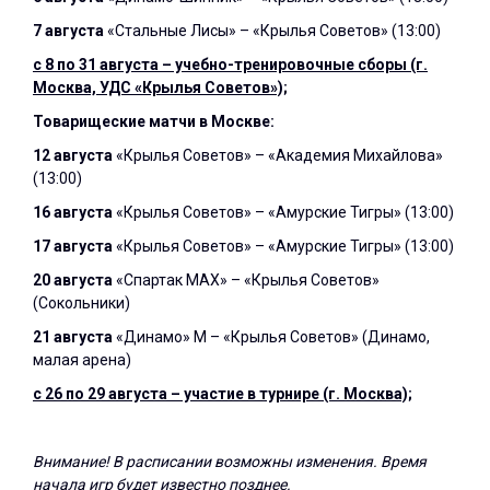
7 августа
«Стальные Лисы» – «Крылья Советов
» (13:00)
с 8 по 31 августа – учебно-тренировочные сборы (г.
Москва, УДС «Крылья Советов»);
Товарищеские матчи в Москве:
12 августа
«Крылья Советов» – «Академия Михайлова»
(13:00)
16 августа
«Крылья Советов» – «
Амурские Тигры» (13:00)
17 августа
«Крылья Советов» – «
Амурские Тигры» (13:00)
20 августа
«Спартак МАХ» –
«Крылья Советов»
(Сокольники)
21 августа
«Динамо» М –
«Крылья Советов» (Динамо,
малая арена)
с 26 по 29 августа – участие в турнире (г. Москва);
Внимание! В расписании возможны изменения. Время
начала игр будет известно позднее.