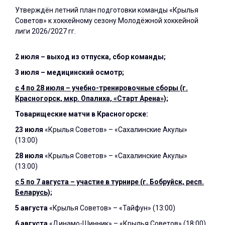
Утверждён летний план подготовки команды «Крылья
Советов» к хоккейному сезону Молодёжной хоккейной
лиги 2026/2027 гг.
2 июля – выход из отпуска, сбор команды;
3 июля – медицинский осмотр;
с 4 по 28 июля – учебно-тренировочные сборы (г.
Красногорск, мкр. Опалиха, «Старт Арена»);
Товарищеские матчи в Красногорске:
23 июля
«Крылья Советов»
–
«Сахалинские Акулы»
(13:00)
28 июля
«Крылья Советов» –
«Сахалинские Акулы»
(13:00)
с 5 по 7 августа – участие в турнире (г. Бобруйск, респ.
Беларусь);
5 августа
«Крылья Советов» – «Тайфун» (13:00)
6 августа
«Динамо-Шинник» – «Крылья Советов
» (18:00)