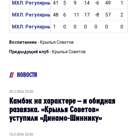
МХЛ. Регулярный чемпионат 2024/2025
41
5
9
14
-6
49
1
5
МХЛ. Регулярный чемпионат 2023/2024
48
6
11
17
-8
57
2
7
МХЛ. Регулярный чемпионат 2022/2023
1
0
0
0
0
0
0
2
Воспитанник
- Крылья Советов
Предыдущий клуб
- Крылья Советов
НОВОСТИ
25.3.2026 23:00
Камбэк на характере – и обидная
развязка. «Крылья Советов»
уступили «Динамо-Шиннику»
18.3.2026 23:00