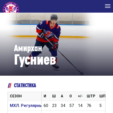
Tog
nav
Амирхан
Гусниев
СТАТИСТИКА
СЕЗОН
И
Ш
А
О
+/-
ШТР
ШП
В
МХЛ. Регулярный чемпионат 2025/2026
60
23
34
57
14
76
5
1