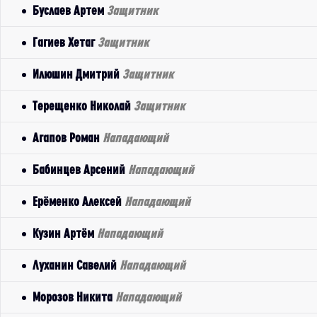
Буслаев Артем
Защитник
Гагиев Хетаг
Защитник
Илюшин Дмитрий
Защитник
Терещенко Николай
Защитник
Агапов Роман
Нападающий
Бабинцев Арсений
Нападающий
Ерёменко Алексей
Нападающий
Кузин Артём
Нападающий
Луханин Савелий
Нападающий
Морозов Никита
Нападающий