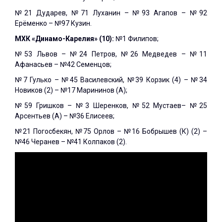
№21 Дударев, №71 Луханин – №93 Агапов – №92
Ерёменко – №97 Кузин.
МХК «Динамо-Карелия» (10):
№1 Филипов;
№53 Львов – №24 Петров, №26 Медведев – №11
Афанасьев – №42 Семенцов;
№7 Гулько – №45 Василевский, №39 Корзик (4) – №34
Новиков (2) – №17 Марининов (А);
№59 Гришков – №3 Шеренков, №52 Мустаев– №25
Арсентьев (А) – №36 Елисеев;
№21 Погосбекян, №75 Орлов – №16 Бобрышев (К) (2) –
№46 Черанев – №41 Колпаков (2).