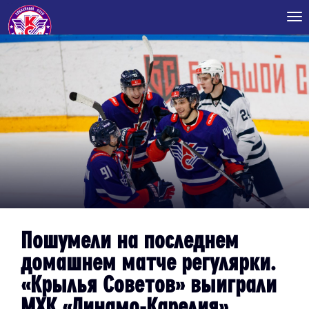
Tog
nav
Пошумели на последнем
домашнем матче регулярки.
«Крылья Советов» выиграли
МХК «Динамо-Карелия»