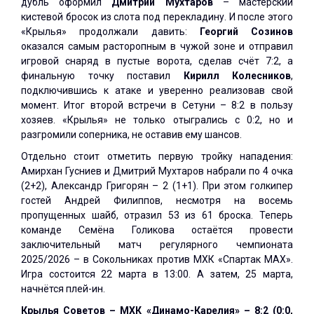
дубль оформил
Дмитрий Мухтаров
– мастерский
кистевой бросок из слота под перекладину. И после этого
«Крылья» продолжали давить:
Георгий Созинов
оказался самым расторопным в чужой зоне и отправил
игровой снаряд в пустые ворота, сделав счёт 7:2, а
финальную точку поставил
Кирилл Колесников
,
подключившись к атаке и уверенно реализовав свой
момент. Итог второй встречи в Сетуни – 8:2 в пользу
хозяев. «Крылья» не только отыгрались с 0:2, но и
разгромили соперника, не оставив ему шансов.
Отдельно стоит отметить первую тройку нападения:
Амирхан Гусниев и Дмитрий Мухтаров набрали по 4 очка
(2+2), Александр Григорян – 2 (1+1). При этом голкипер
гостей Андрей Филиппов, несмотря на восемь
пропущенных шайб, отразил 53 из 61 броска. Теперь
команде Семёна Голикова остаётся провести
заключительный матч регулярного чемпионата
2025/2026 – в Сокольниках против МХК «Спартак МАХ».
Игра состоится 22 марта в 13:00. А затем, 25 марта,
начнётся плей-ин.
Крылья Советов – МХК «Динамо-Карелия» – 8:2 (0:0,