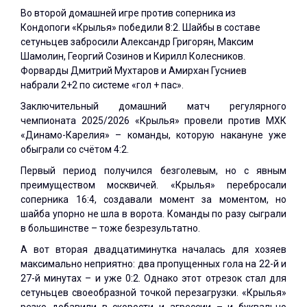
Во второй домашней игре против соперника из
Кондопоги «Крылья» победили 8:2. Шайбы в составе
сетуньцев забросили Александр Григорян, Максим
Шамолин, Георгий Созинов и Кирилл Колесников.
Форварды Дмитрий Мухтаров и Амирхан Гусниев
набрали 2+2 по системе «гол + пас».
Заключительный домашний матч регулярного
чемпионата 2025/2026 «Крылья» провели против МХК
«Динамо-Карелия» – команды, которую накануне уже
обыграли со счётом 4:2.
Первый период получился безголевым, но с явным
преимуществом москвичей. «Крылья» перебросали
соперника 16:4, создавали момент за моментом, но
шайба упорно не шла в ворота. Команды по разу сыграли
в большинстве – тоже безрезультатно.
А вот вторая двадцатиминутка началась для хозяев
максимально неприятно: два пропущенных гола на 22-й и
27-й минутах – и уже 0:2. Однако этот отрезок стал для
сетуньцев своеобразной точкой перезагрузки. «Крылья»