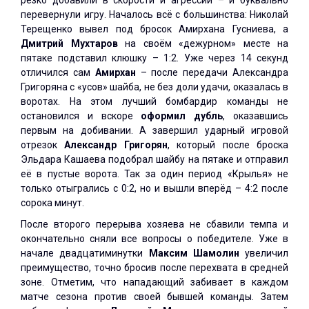
резко добавили в скорости и агрессии – и буквально
перевернули игру. Началось всё с большинства: Николай
Терещенко вывел под бросок Амирхана Гусниева, а
Дмитрий Мухтаров
на своём «дежурном» месте на
пятаке подставил клюшку – 1:2. Уже через 14 секунд
отличился сам
Амирхан
– после передачи Александра
Григоряна с «усов» шайба, не без доли удачи, оказалась в
воротах. На этом лучший бомбардир команды не
остановился и вскоре
оформил дубль
, оказавшись
первым на добивании. А завершил ударный игровой
отрезок
Александр Григорян
, который после броска
Эльдара Кашаева подобрал шайбу на пятаке и отправил
её в пустые ворота. Так за один период «Крылья» не
только отыгрались с 0:2, но и вышли вперёд – 4:2 после
сорока минут.
После второго перерыва хозяева не сбавили темпа и
окончательно сняли все вопросы о победителе. Уже в
начале двадцатиминутки
Максим Шамолин
увеличил
преимущество, точно бросив после перехвата в средней
зоне. Отметим, что нападающий забивает в каждом
матче сезона против своей бывшей команды. Затем