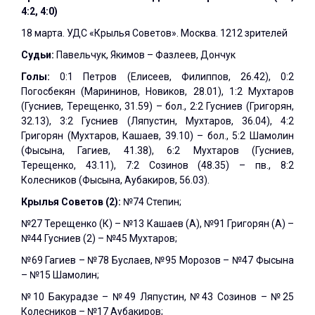
4:2, 4:0)
18 марта. УДС «Крылья Советов». Москва. 1212 зрителей
Судьи:
Павельчук, Якимов – Фазлеев, Дончук
Голы:
0:1 Петров (Елисеев, Филиппов, 26.42), 0:2
Погосбекян (Марининов, Новиков, 28.01), 1:2 Мухтаров
(Гусниев, Терещенко, 31.59) – бол., 2:2 Гусниев (Григорян,
32.13), 3:2 Гусниев (Ляпустин, Мухтаров, 36.04), 4:2
Григорян (Мухтаров, Кашаев, 39.10) – бол., 5:2 Шамолин
(Фысына, Гагиев, 41.38), 6:2 Мухтаров (Гусниев,
Терещенко, 43.11), 7:2 Созинов (48.35) – пв., 8:2
Колесников (Фысына, Аубакиров, 56.03).
Крылья Советов (2):
№74 Степин;
№27 Терещенко (К) – №13 Кашаев (А), №91 Григорян (А) –
№44 Гусниев (2) – №45 Мухтаров;
№69 Гагиев – №78 Буслаев, №95 Морозов – №47 Фысына
– №15 Шамолин;
№10 Бакурадзе – №49 Ляпустин, №43 Созинов – №25
Колесников – №17 Аубакиров;