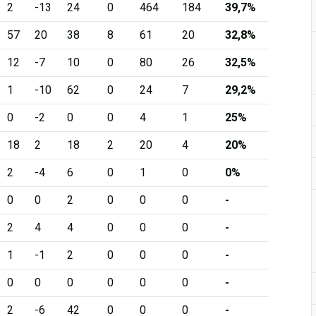
2
-13
24
0
464
184
39,7%
57
20
38
8
61
20
32,8%
12
-7
10
0
80
26
32,5%
1
-10
62
0
24
7
29,2%
0
-2
0
0
4
1
25%
18
2
18
2
20
4
20%
2
-4
6
0
1
0
0%
0
0
2
0
0
0
-
2
4
4
0
0
0
-
1
-1
2
0
0
0
-
0
0
0
0
0
0
-
2
-6
42
0
0
0
-