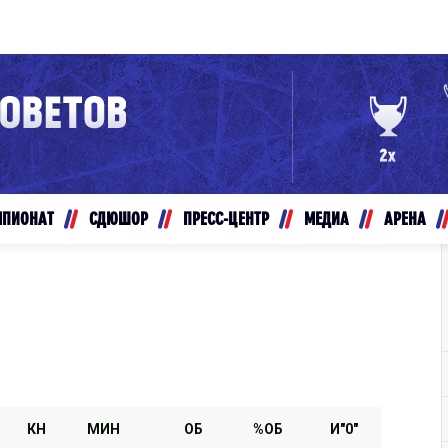
Конференция «Восток»
Дивизион Золотой
Авто
рансляции
Белые Медведи
МПИОНАТ
СДЮШОР
ПРЕСС-ЦЕНТР
МЕДИА
АРЕНА
ты
Ирбис
ые трансляции
Кузнецкие Медведи
Мамонты Югры
т-магазин
Омские Ястребы
ение МХЛ
Стальные Лисы
Толпар
КН
МИН
ОБ
%ОБ
И"0"
Чайка