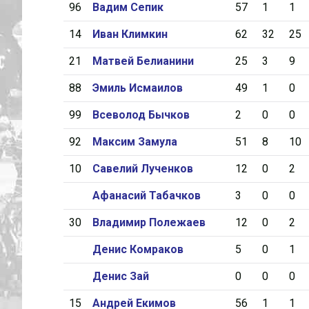
96
Вадим Сепик
57
1
1
14
Иван Климкин
62
32
25
21
Матвей Белианини
25
3
9
88
Эмиль Исмаилов
49
1
0
99
Всеволод Бычков
2
0
0
92
Максим Замула
51
8
10
10
Савелий Лученков
12
0
2
Афанасий Табачков
3
0
0
30
Владимир Полежаев
12
0
2
Денис Комраков
5
0
1
Денис Зай
0
0
0
15
Андрей Екимов
56
1
1