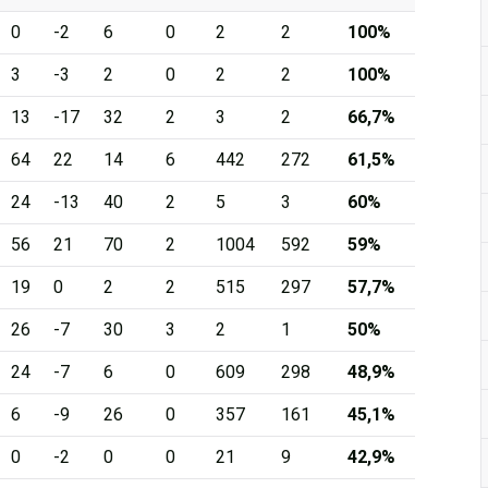
0
-2
6
0
2
2
100%
3
-3
2
0
2
2
100%
13
-17
32
2
3
2
66,7%
64
22
14
6
442
272
61,5%
24
-13
40
2
5
3
60%
56
21
70
2
1004
592
59%
19
0
2
2
515
297
57,7%
26
-7
30
3
2
1
50%
24
-7
6
0
609
298
48,9%
6
-9
26
0
357
161
45,1%
0
-2
0
0
21
9
42,9%