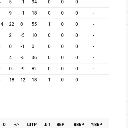
4
5
-1
94
0
0
0
-
8
9
-1
18
0
0
0
-
14
22
8
55
1
0
0
-
2
2
-5
10
0
0
0
-
0
0
-1
0
0
0
0
-
3
4
-5
36
0
0
0
-
0
0
-9
82
0
0
0
-
8
18
12
18
1
0
0
-
О
+/-
ШТР
ШП
ВБР
ВВБР
%ВБР