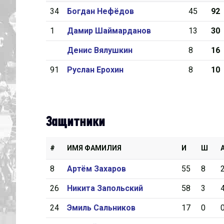
34
Богдан Нефёдов
45
92
Дивизион Серебряный
1
Дамир Шаймарданов
13
30
Академия СКА
Денис Вялушкин
8
16
АКМ-Юниор
91
Руслан Ерохин
8
10
Амурские Тигры
Красная Машина-Юниор
Крылья Советов
Защитники
МХК Динамо-Карелия
МХК Спартак-МАХ
#
ИМЯ ФАМИЛИЯ
И
Ш
Сахалинские Акулы
8
Артём Захаров
55
8
СМО МХК Атлант
26
Никита Запольский
58
3
Тайфун
24
Эмиль Сальников
17
0
ХК Капитан