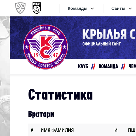
Команды
Сайты
Конференция «Запад»
Сайты
Дивизион Золотой
Академия Михайлова
Видеот
Алмаз
КЛУБ
КОМАНДА
ЧЕ
Хайлай
Динамо-Шинник
Текстов
Красная Армия
Статистика
Локо
Интерне
МХК Динамо СПб
Прилож
Вратари
МХК Динамо-М
МХК Спартак
#
ИМЯ ФАМИЛИЯ
И
ПШ
СКА-1946