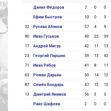
Данил Фёдоров
7
0
0
Ефим Быстров
10
0
3
32
Руслан Абянов
57
4
9
90
Иван Гуськов
40
25
39
17
Андрей Мигур
42
11
13
23
Георгий Ларшин
59
13
43
71
Иван Рябов
41
8
11
63
Роман Дарьин
50
14
12
87
Семён Бондарь
47
12
12
13
Дмитрий Якимов
56
3
3
Раис Шафеев
2
0
0