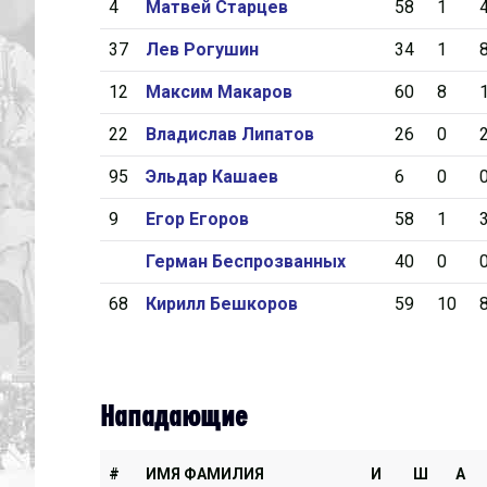
4
Матвей Старцев
58
1
37
Лев Рогушин
34
1
12
Максим Макаров
60
8
22
Владислав Липатов
26
0
95
Эльдар Кашаев
6
0
9
Егор Егоров
58
1
Герман Беспрозванных
40
0
68
Кирилл Бешкоров
59
10
Нападающие
#
ИМЯ ФАМИЛИЯ
И
Ш
А