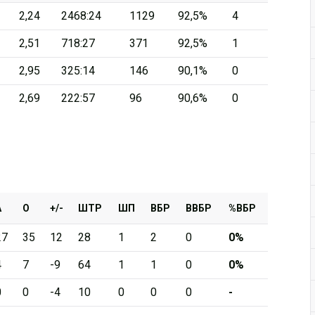
2,24
2468:24
1129
92,5%
4
Дивизион Серебряный
2,51
718:27
371
92,5%
1
АКМ-Новомосковск
2,95
325:14
146
90,1%
0
Красноярские Рыси
2,69
222:57
96
90,6%
0
Ладья
Локо-76
МХК Молот
Реактор
Сибирские Cнайперы
А
О
+/-
ШТР
ШП
ВБР
ВВБР
%ВБР
Снежные Барсы
27
35
12
28
1
2
0
0%
Спутник Ал
4
7
-9
64
1
1
0
0%
Тюменский Легион
0
0
-4
10
0
0
0
-