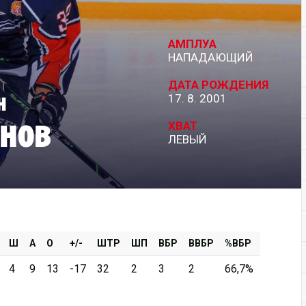
Дивизион Серебряный
АМПЛУА
АКМ-Новомосковск
НАПАДАЮЩИЙ
Красноярские Рыси
ДАТА РОЖДЕНИЯ
н
17. 8. 2001
Ладья
нов
Локо-76
ХВАТ
ЛЕВЫЙ
МХК Молот
Реактор
Сибирские Cнайперы
Снежные Барсы
Спутник Ал
Ш
А
О
+/-
ШТР
ШП
ВБР
ВВБР
%ВБР
Тюменский Легион
4
9
13
-17
32
2
3
2
66,7%