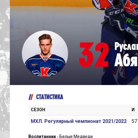
Дивизион Серебряный
Академия СКА
АКМ-Юниор
32
Русла
Амурские Тигры
Абя
Красная Машина-Юниор
Крылья Советов
МХК Динамо-Карелия
МХК Спартак-МАХ
СТАТИСТИКА
Сахалинские Акулы
СМО МХК Атлант
СЕЗОН
И
Тайфун
МХЛ. Регулярный чемпионат 2021/2022
57
ХК Капитан
Воспитанник
- Белые Медведи