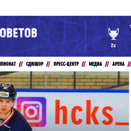
Конференция «Восток»
Дивизион Золотой
Авто
рансляции
Белые Медведи
МПИОНАТ
СДЮШОР
ПРЕСС-ЦЕНТР
МЕДИА
АРЕНА
ты
Ирбис
ые трансляции
Кузнецкие Медведи
Мамонты Югры
т-магазин
Омские Ястребы
ение МХЛ
Стальные Лисы
Толпар
Чайка