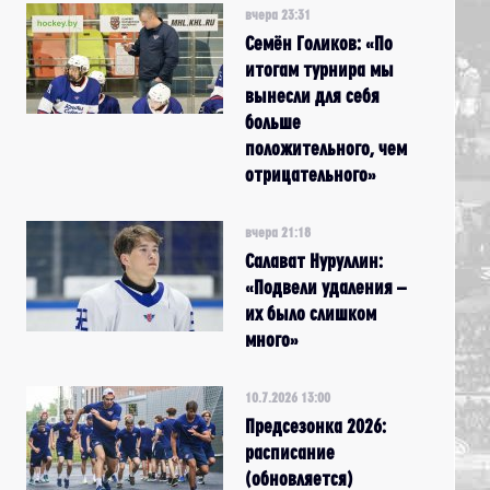
вчера 23:31
Семён Голиков: «По
итогам турнира мы
вынесли для себя
больше
положительного, чем
отрицательного»
вчера 21:18
Салават Нуруллин:
«Подвели удаления –
их было слишком
много»
10.7.2026 13:00
Предсезонка 2026:
расписание
(обновляется)