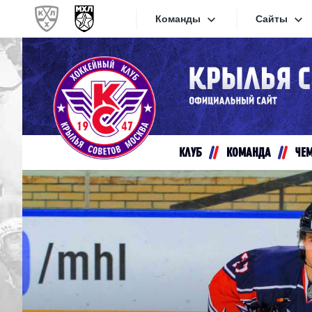
Команды
Сайты
Конференция «Запад»
Сайты
Дивизион Золотой
Академия Михайлова
Видеот
Алмаз
КЛУБ
КОМАНДА
ЧЕ
Хайлай
Динамо-Шинник
Текстов
Красная Армия
Локо
Интерне
МХК Динамо СПб
Прилож
МХК Динамо-М
МХК Спартак
СКА-1946