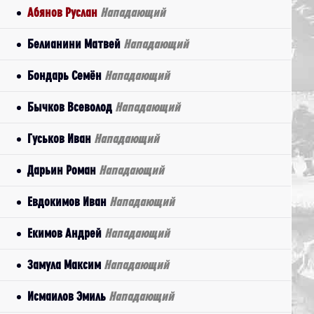
Абянов Руслан
Нападающий
Белианини Матвей
Нападающий
Бондарь Семён
Нападающий
Бычков Всеволод
Нападающий
Гуськов Иван
Нападающий
Дарьин Роман
Нападающий
Евдокимов Иван
Нападающий
Екимов Андрей
Нападающий
Замула Максим
Нападающий
Исмаилов Эмиль
Нападающий