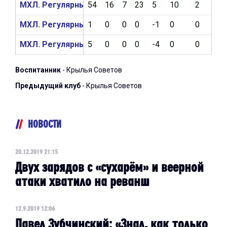
МХЛ. Регулярный чемпионат 2019/2020
54
16
7
23
5
10
2
2
МХЛ. Регулярный чемпионат 2018/2019
1
0
0
0
-1
0
0
0
МХЛ. Регулярный чемпионат 2017/2018
5
0
0
0
-4
0
0
0
Воспитанник
- Крылья Советов
Предыдущий клуб
- Крылья Советов
НОВОСТИ
20.12.2019 21:15
Двух зарядов с «сухарём» и веерной
атаки хватило на реванш
12.9.2019 12:06
Павел Зубчинский: «Знал, как только