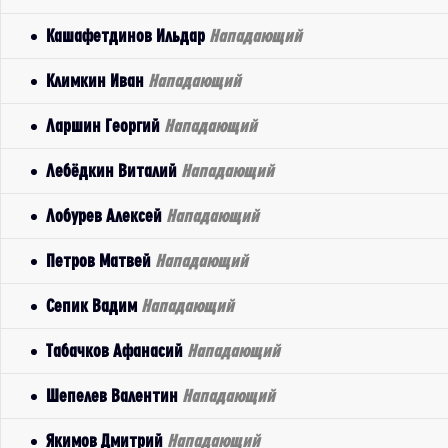
Кашафетдинов Ильдар
Нападающий
Климкин Иван
Нападающий
Ларшин Георгий
Нападающий
Лебёдкин Виталий
Нападающий
Лобурев Алексей
Нападающий
Петров Матвей
Нападающий
Сепик Вадим
Нападающий
Табачков Афанасий
Нападающий
Шепелев Валентин
Нападающий
Якимов Дмитрий
Нападающий