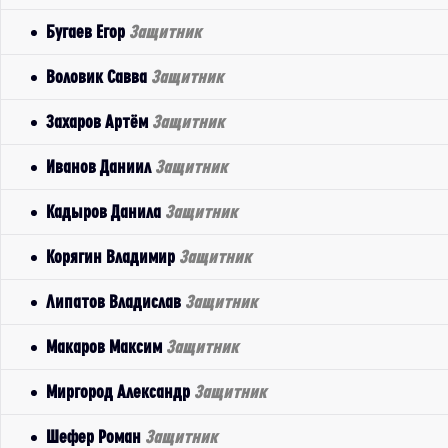
Бугаев Егор
Защитник
Воловик Савва
Защитник
Захаров Артём
Защитник
Иванов Даниил
Защитник
Кадыров Данила
Защитник
Корягин Владимир
Защитник
Липатов Владислав
Защитник
Макаров Максим
Защитник
Миргород Александр
Защитник
Шефер Роман
Защитник