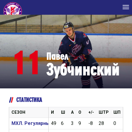
Tog
nav
11
Павел
Зубчинский
СТАТИСТИКА
СЕЗОН
И
Ш
А
О
+/-
ШТР
ШП
ВБ
МХЛ. Регулярный чемпионат 2020/2021
49
6
3
9
-8
28
0
15