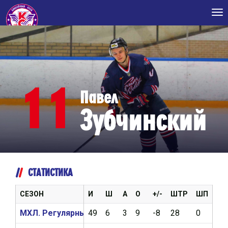
Tog
nav
11
Павел
Зубчинский
СТАТИСТИКА
СЕЗОН
И
Ш
А
О
+/-
ШТР
ШП
ВБ
МХЛ. Регулярный чемпионат 2020/2021
49
6
3
9
-8
28
0
15