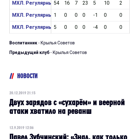
МХЛ. Регулярный чемпионат 2019/2020
54
16
7
23
5
10
2
2
МХЛ. Регулярный чемпионат 2018/2019
1
0
0
0
-1
0
0
0
МХЛ. Регулярный чемпионат 2017/2018
5
0
0
0
-4
0
0
0
Воспитанник
- Крылья Советов
Предыдущий клуб
- Крылья Советов
НОВОСТИ
20.12.2019 21:15
Двух зарядов с «сухарём» и веерной
атаки хватило на реванш
12.9.2019 12:06
Павел Зубчинский: «Знал, как только