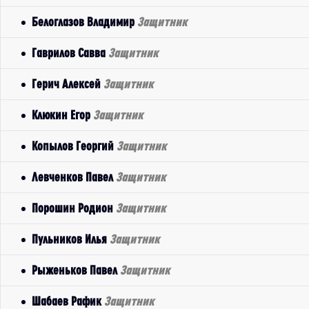
Белоглазов Владимир
Защитник
Гаврилов Савва
Защитник
Герич Алексей
Защитник
Клюкин Егор
Защитник
Копылов Георгий
Защитник
Левченков Павел
Защитник
Порошин Родион
Защитник
Пульников Илья
Защитник
Рыженьков Павел
Защитник
Шабаев Рафик
Защитник