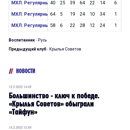
МХЛ. Регулярный чемпионат 2021/2022
40
25
39
64
22
14
6
4
МХЛ. Регулярный чемпионат 2020/2021
64
5
19
24
10
34
1
1
МХЛ. Регулярный чемпионат 2019/2020
58
6
22
28
12
24
1
8
Воспитанник
- Русь
Предыдущий клуб
- Крылья Советов
НОВОСТИ
12.9.2022 14:49
Большинство - ключ к победе.
«Крылья Советов» обыграли
«Тайфун»
14.3.2022 12:49