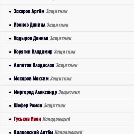
Захаров Артём
Защитник
Иванов Даниил
Защитник
Кадыров Данила
Защитник
Корягин Владимир
Защитник
Липатов Владислав
Защитник
Макаров Максим
Защитник
Миргород Александр
Защитник
Шефер Роман
Защитник
Гуськов Иван
Нападающий
Дидковский Артём
Нападающий