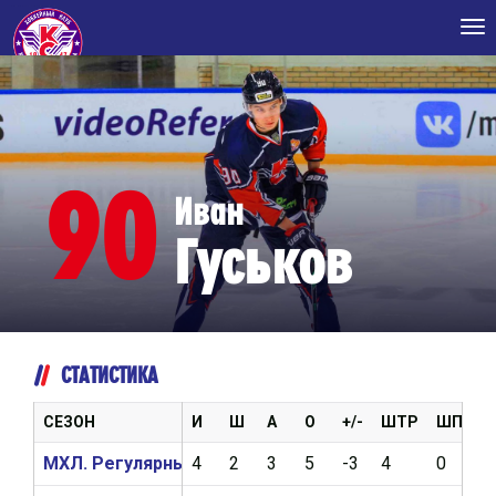
Tog
nav
90
Иван
Гуськов
СТАТИСТИКА
СЕЗОН
И
Ш
А
О
+/-
ШТР
ШП
В
МХЛ. Регулярный чемпионат 2022/2023
4
2
3
5
-3
4
0
2