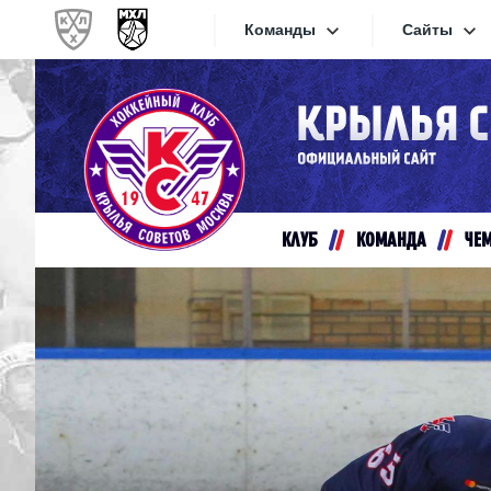
Команды
Сайты
Конференция «Запад»
Сайты
Дивизион Золотой
Академия Михайлова
Видеот
Алмаз
КЛУБ
КОМАНДА
ЧЕ
Хайлай
Динамо-Шинник
Текстов
Красная Армия
Локо
Интерне
МХК Динамо СПб
Прилож
МХК Динамо-М
МХК Спартак
СКА-1946