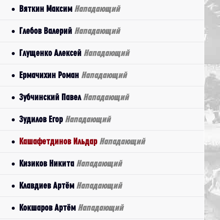
Вяткин Максим
Нападающий
Глебов Валерий
Нападающий
Глущенко Алексей
Нападающий
Ермачихин Роман
Нападающий
Зубчинский Павел
Нападающий
Зудилов Егор
Нападающий
Кашафетдинов Ильдар
Нападающий
Кизиков Никита
Нападающий
Клавдиев Артём
Нападающий
Кокшаров Артём
Нападающий