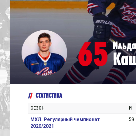
Дивизион Серебряный
Академия СКА
АКМ-Юниор
65
Ильда
Амурские Тигры
Ка
Красная Машина-Юниор
Крылья Советов
МХК Динамо-Карелия
МХК Спартак-МАХ
СТАТИСТИКА
Сахалинские Акулы
СМО МХК Атлант
СЕЗОН
И
Тайфун
МХЛ. Регулярный чемпионат
59
2020/2021
ХК Капитан