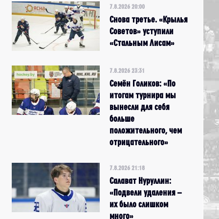
7.8.2026 20:00
Снова третье. «Крылья
Советов» уступили
«Стальным Лисам»
7.8.2026 23:31
Семён Голиков: «По
итогам турнира мы
вынесли для себя
больше
положительного, чем
отрицательного»
7.8.2026 21:18
Салават Нуруллин:
«Подвели удаления –
их было слишком
много»