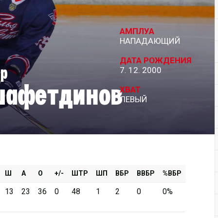
Дивизион Серебряный
АМПЛУА
АКМ-Новомосковск
НАПАДАЮЩИЙ
Красноярские Рыси
ДАТА РОЖДЕНИЯ
р
7. 12. 2000
Ладья
шафетдинов
Локо-76
ХВАТ
ЛЕВЫЙ
МХК Молот
Реактор
Сибирские Cнайперы
Снежные Барсы
Спутник Ал
Ш
А
О
+/-
ШТР
ШП
ВБР
ВВБР
%ВБР
Тюменский Легион
13
23
36
0
48
1
2
0
0%