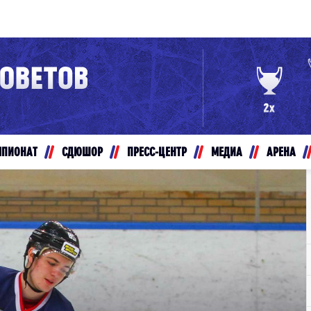
Конференция «Восток»
Дивизион Золотой
Авто
рансляции
Белые Медведи
МПИОНАТ
СДЮШОР
ПРЕСС-ЦЕНТР
МЕДИА
АРЕНА
ты
Ирбис
ые трансляции
Кузнецкие Медведи
Мамонты Югры
т-магазин
Омские Ястребы
ение МХЛ
Стальные Лисы
Толпар
Чайка