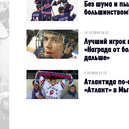
Без шума и пы
большинством
12.12.2018 16:12
Лучший игрок 
«Награда от б
дальше»
2.10.2018 21:12
Атлантида по-
«Атлант» в Мы