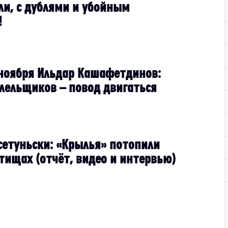
ли, с дублями и убойным
!
ноября Ильдар Кашафетдинов:
олельщиков – повод двигаться
сетуньски: «Крылья» потопили
тищах (отчёт, видео и интервью)