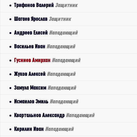
Трифонов Валерий
Защитник
Шагаев Ярослав
Защитник
Андреев Елисей
Нападающий
Васильев Иван
Нападающий
Гусниев Амирхан
Нападающий
Жуков Алексей
Нападающий
Замула Максим
Нападающий
Исмаилов Эмиль
Нападающий
Квартальнов Александр
Нападающий
Кирилин Иван
Нападающий