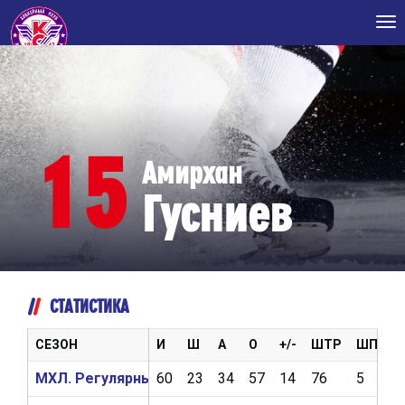
Tog
nav
15
Амирхан
Гусниев
СТАТИСТИКА
СЕЗОН
И
Ш
А
О
+/-
ШТР
ШП
В
МХЛ. Регулярный чемпионат 2025/2026
60
23
34
57
14
76
5
1