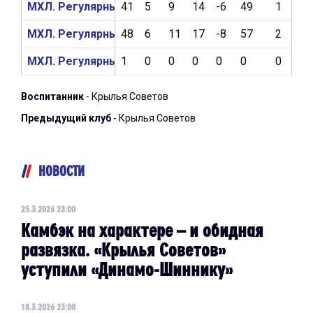
МХЛ. Регулярный чемпионат 2024/2025
41
5
9
14
-6
49
1
5
МХЛ. Регулярный чемпионат 2023/2024
48
6
11
17
-8
57
2
7
МХЛ. Регулярный чемпионат 2022/2023
1
0
0
0
0
0
0
2
Воспитанник
- Крылья Советов
Предыдущий клуб
- Крылья Советов
НОВОСТИ
25.3.2026 23:00
Камбэк на характере – и обидная
развязка. «Крылья Советов»
уступили «Динамо-Шиннику»
18.3.2026 23:00