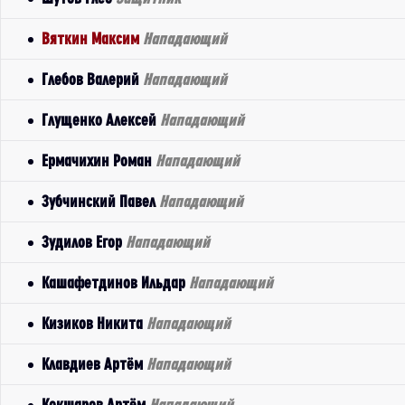
Вяткин Максим
Нападающий
Глебов Валерий
Нападающий
Глущенко Алексей
Нападающий
Ермачихин Роман
Нападающий
Зубчинский Павел
Нападающий
Зудилов Егор
Нападающий
Кашафетдинов Ильдар
Нападающий
Кизиков Никита
Нападающий
Клавдиев Артём
Нападающий
Кокшаров Артём
Нападающий