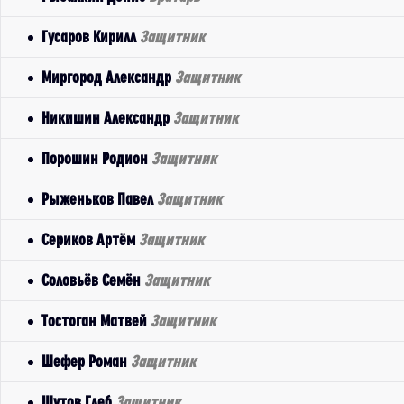
Гусаров Кирилл
Защитник
Миргород Александр
Защитник
Никишин Александр
Защитник
Порошин Родион
Защитник
Рыженьков Павел
Защитник
Сериков Артём
Защитник
Соловьёв Семён
Защитник
Тостоган Матвей
Защитник
Шефер Роман
Защитник
Шутов Глеб
Защитник