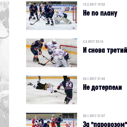
12.2.2017 19:52
Не по плану
4.2.2017 22:16
И снова трети
24.1.2017 21:44
Не дотерпели
20.1.2017 21:57
За "паровозом"