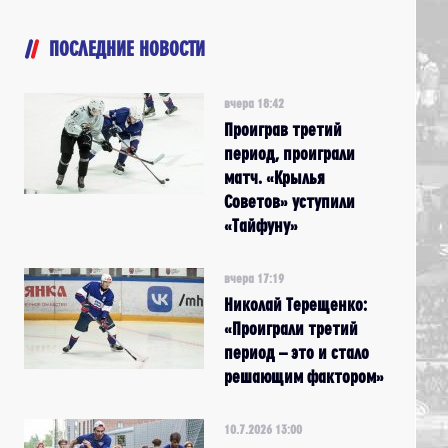
ПОСЛЕДНИЕ НОВОСТИ
вчера 18:42
Проиграв третий
период, проиграли
матч. «Крылья
Советов» уступили
«Тайфуну»
вчера 17:19
Николай Терещенко:
«Проиграли третий
период – это и стало
решающим фактором»
10.7.2026 13:00