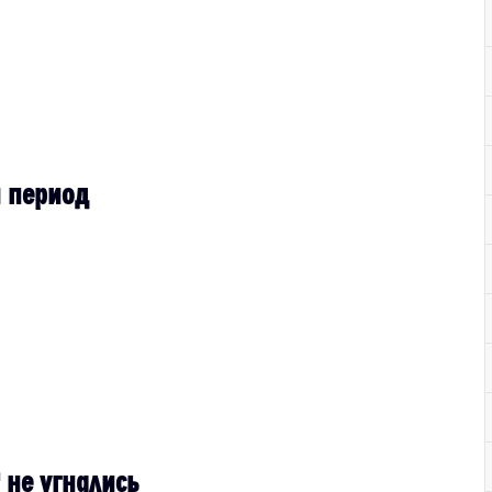
й период
 не угнались