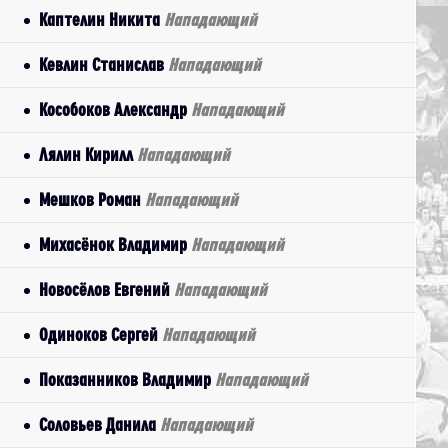
Каптелин Никита
Нападающий
Кевлин Станислав
Нападающий
Кособоков Александр
Нападающий
Лялин Кирилл
Нападающий
Мешков Роман
Нападающий
Михасёнок Владимир
Нападающий
Новосёлов Евгений
Нападающий
Одиноков Сергей
Нападающий
Показанников Владимир
Нападающий
Соловьев Данила
Нападающий