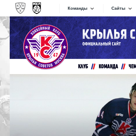
Команды
Сайты
Конференция «Запад»
Сайты
Дивизион Золотой
Академия Михайлова
Видеот
Алмаз
КЛУБ
КОМАНДА
ЧЕ
Хайлай
Динамо-Шинник
Текстов
Красная Армия
Локо
Интерне
МХК Динамо СПб
Прилож
МХК Динамо-М
МХК Спартак
СКА-1946