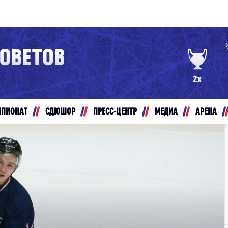
Конференция «Восток»
Дивизион Золотой
Авто
рансляции
Белые Медведи
МПИОНАТ
СДЮШОР
ПРЕСС-ЦЕНТР
МЕДИА
АРЕНА
ты
Ирбис
ые трансляции
Кузнецкие Медведи
Мамонты Югры
т-магазин
Омские Ястребы
ение МХЛ
Стальные Лисы
Толпар
Чайка