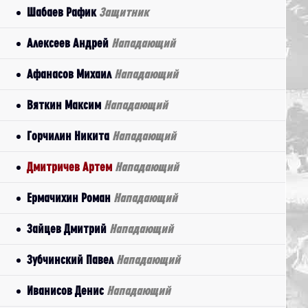
Шабаев Рафик
Защитник
Алексеев Андрей
Нападающий
Афанасов Михаил
Нападающий
Вяткин Максим
Нападающий
Горчилин Никита
Нападающий
Дмитричев Артем
Нападающий
Ермачихин Роман
Нападающий
Зайцев Дмитрий
Нападающий
Зубчинский Павел
Нападающий
Иванисов Денис
Нападающий