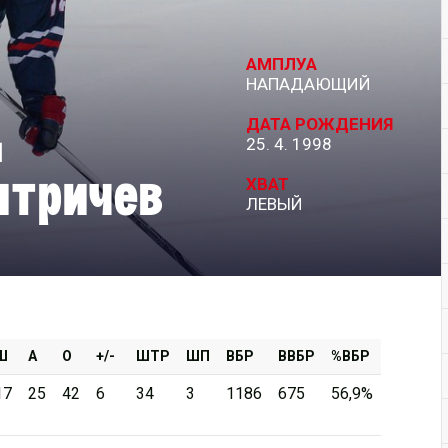
Дивизион Серебряный
АМПЛУА
АКМ-Новомосковск
НАПАДАЮЩИЙ
Красноярские Рыси
ДАТА РОЖДЕНИЯ
м
25. 4. 1998
Ладья
итричев
Локо-76
ХВАТ
ЛЕВЫЙ
МХК Молот
Реактор
Сибирские Cнайперы
Снежные Барсы
Спутник Ал
Ш
А
О
+/-
ШТР
ШП
ВБР
ВВБР
%ВБР
Тюменский Легион
17
25
42
6
34
3
1186
675
56,9%