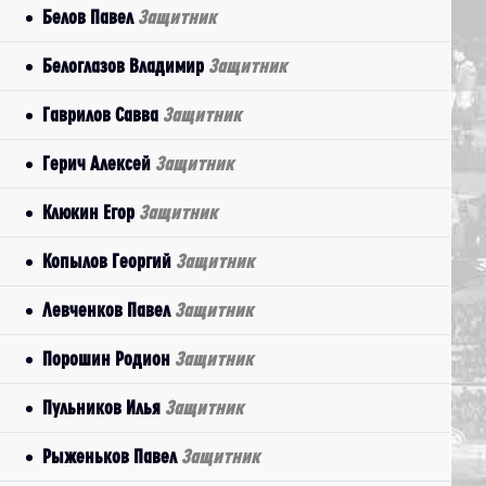
Белов Павел
Защитник
Белоглазов Владимир
Защитник
Гаврилов Савва
Защитник
Герич Алексей
Защитник
Клюкин Егор
Защитник
Копылов Георгий
Защитник
Левченков Павел
Защитник
Порошин Родион
Защитник
Пульников Илья
Защитник
Рыженьков Павел
Защитник