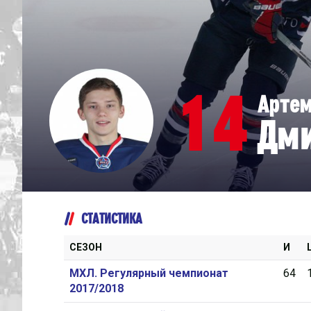
Дивизион Серебряный
Академия СКА
АКМ-Юниор
14
Арте
Амурские Тигры
Дм
Красная Машина-Юниор
Крылья Советов
МХК Динамо-Карелия
МХК Спартак-МАХ
СТАТИСТИКА
Сахалинские Акулы
СМО МХК Атлант
СЕЗОН
И
Тайфун
МХЛ. Регулярный чемпионат
64
2017/2018
ХК Капитан