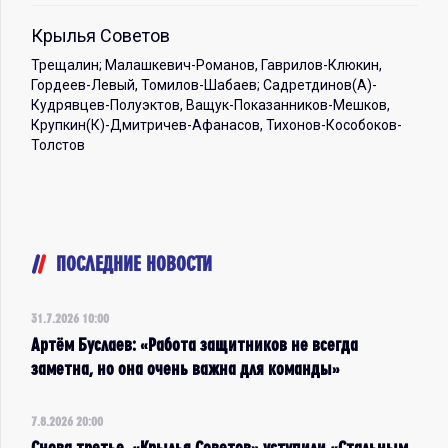
Крылья Советов
Трещалин; Малашкевич-Романов, Гаврилов-Клюкин,
Гордеев-Левый, Томилов-Шабаев; Садретдинов(А)-
Кудрявцев-Полуэктов, Ващук-Показанников-Мешков,
Крупкин(К)-Дмитричев-Афанасов, Тихонов-Кособоков-
Толстов
ПОСЛЕДНИЕ НОВОСТИ
31.7.2026 10:00
Артём Буслаев: «Работа защитников не всегда
заметна, но она очень важна для команды»
7.8.2026 20:00
Снова третье. «Крылья Советов» уступили «Стальным