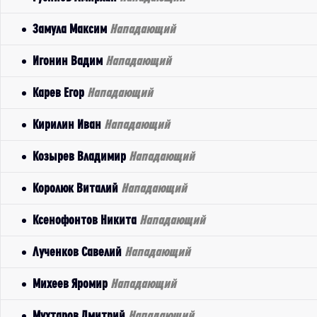
Замула Максим
Нападающий
Игонин Вадим
Нападающий
Карев Егор
Нападающий
Кирилин Иван
Нападающий
Козырев Владимир
Нападающий
Королюк Виталий
Нападающий
Ксенофонтов Никита
Нападающий
Лученков Савелий
Нападающий
Михеев Яромир
Нападающий
Мухтаров Дмитрий
Нападающий