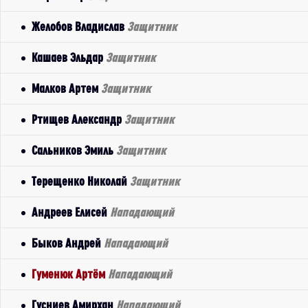
Желобов Владислав
Защитник
Кашаев Эльдар
Защитник
Малков Артем
Защитник
Ртищев Александр
Защитник
Сальников Эмиль
Защитник
Терещенко Николай
Защитник
Андреев Елисей
Нападающий
Быков Андрей
Нападающий
Гуменюк Артём
Нападающий
Гусниев Амирхан
Нападающий