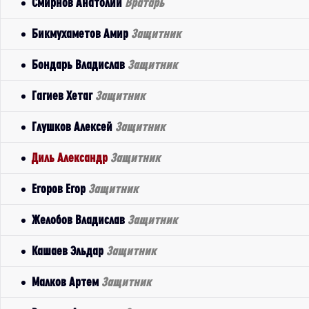
Смирнов Анатолий
Вратарь
Бикмухаметов Амир
Защитник
Бондарь Владислав
Защитник
Гагиев Хетаг
Защитник
Глушков Алексей
Защитник
Диль Александр
Защитник
Егоров Егор
Защитник
Желобов Владислав
Защитник
Кашаев Эльдар
Защитник
Малков Артем
Защитник