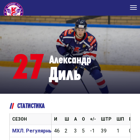
Tog
nav
27
Александр
Диль
СТАТИСТИКА
СЕЗОН
И
Ш
А
О
+/-
ШТР
ШП
ВБР
МХЛ. Регулярный чемпионат 2023/2024
46
2
3
5
-1
39
1
0