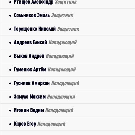
Ртищев Александр
Защитник
Сальников Эмиль
Защитник
Терещенко Николай
Защитник
Андреев Елисей
Нападающий
Быков Андрей
Нападающий
Гуменюк Артём
Нападающий
Гусниев Амирхан
Нападающий
Замула Максим
Нападающий
Игонин Вадим
Нападающий
Карев Егор
Нападающий