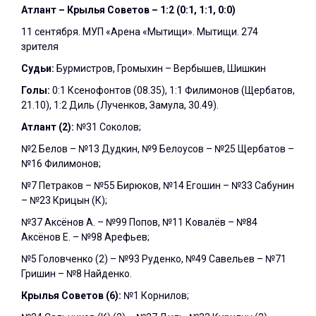
Атлант – Крылья Советов – 1:2 (0:1, 1:1, 0:0)
11 сентября. МУП «Арена «Мытищи». Мытищи. 274
зрителя
Судьи:
Бурмистров, Громыхин – Вербышев, Шишкин
Голы:
0:1 Ксенофонтов (08.35), 1:1 Филимонов (Щербатов,
21.10), 1:2 Диль (Лученков, Замула, 30.49).
Атлант (2):
№31 Соколов;
№2 Белов – №13 Дудкин, №9 Белоусов – №25 Щербатов –
№16 Филимонов;
№7 Петраков – №55 Бирюков, №14 Егошин – №33 Сабунин
– №23 Крицын (К);
№37 Аксёнов А. – №99 Попов, №11 Ковалёв – №84
Аксёнов Е. – №98 Арефьев;
№5 Головченко (2) – №93 Руденко, №49 Савельев – №71
Гришин – №8 Найденко.
Крылья Советов (6):
№1 Корнилов;