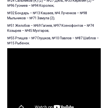
№24 Сальников (К) (2) – №27 Диль, №33 Кирилин (2) –
№96 Гусниев – №94 Королюк;
№32 Бондарь – №13 Кашаев, №4 Лученков – №98
Мыльников – №71 Замула (2);
№51 Желобов – №69 Гагиев, №97 Ксенофонтов – №74
Козырев – №45 Мухтаров;
№55 Ртищев – №7 Глушков, №10 Павлов – №87 Шаблов –
№15 Рыбенок.