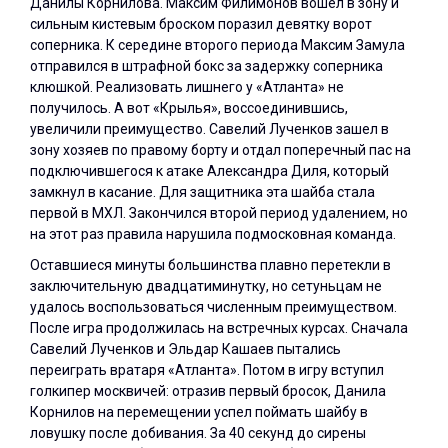
Данилы Корнилова. Максим Филимонов вошел в зону и
сильным кистевым броском поразил девятку ворот
соперника. К середине второго периода Максим Замула
отправился в штрафной бокс за задержку соперника
клюшкой. Реализовать лишнего у «Атланта» не
получилось. А вот «Крылья», воссоединившись,
увеличили преимущество. Савелий Лученков зашел в
зону хозяев по правому борту и отдал поперечный пас на
подключившегося к атаке Александра Диля, который
замкнул в касание. Для защитника эта шайба стала
первой в МХЛ. Закончился второй период удалением, но
на этот раз правила нарушила подмосковная команда.
Оставшиеся минуты большинства плавно перетекли в
заключительную двадцатиминутку, но сетуньцам не
удалось воспользоваться численным преимуществом.
После игра продолжилась на встречных курсах. Сначала
Савелий Лученков и Эльдар Кашаев пытались
переиграть вратаря «Атланта». Потом в игру вступил
голкипер москвичей: отразив первый бросок, Данила
Корнилов на перемещении успел поймать шайбу в
ловушку после добивания. За 40 секунд до сирены