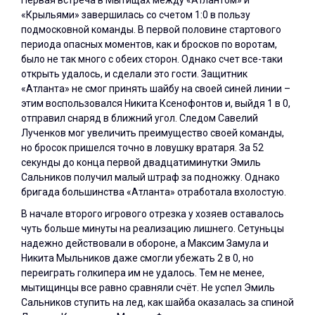
«Крыльями» завершилась со счетом 1:0 в пользу
подмосковной команды. В первой половине стартового
периода опасных моментов, как и бросков по воротам,
было не так много с обеих сторон. Однако счет все-таки
открыть удалось, и сделали это гости. Защитник
«Атланта» не смог принять шайбу на своей синей линии –
этим воспользовался Никита Ксенофонтов и, выйдя 1 в 0,
отправил снаряд в ближний угол. Следом Савелий
Лученков мог увеличить преимущество своей команды,
но бросок пришелся точно в ловушку вратаря. За 52
секунды до конца первой двадцатиминутки Эмиль
Сальников получил малый штраф за подножку. Однако
бригада большинства «Атланта» отработала вхолостую.
В начале второго игрового отрезка у хозяев оставалось
чуть больше минуты на реализацию лишнего. Сетуньцы
надежно действовали в обороне, а Максим Замула и
Никита Мыльников даже смогли убежать 2 в 0, но
переиграть голкипера им не удалось. Тем не менее,
мытищинцы все равно сравняли счёт. Не успел Эмиль
Сальников ступить на лед, как шайба оказалась за спиной