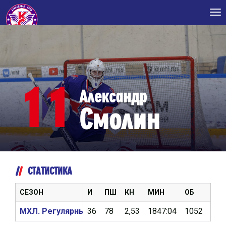
Tog
nav
11
Александр
Смолин
СТАТИСТИКА
СЕЗОН
И
ПШ
КН
МИН
ОБ
%О
МХЛ. Регулярный чемпионат 2022/2023
36
78
2,53
1847:04
1052
93,