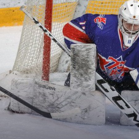
Дивизион Серебряный
АКМ-Новомосковск
Красноярские Рыси
Ладья
Локо-76
МХК Молот
Реактор
Сибирские Cнайперы
Снежные Барсы
Спутник Ал
Тюменский Легион