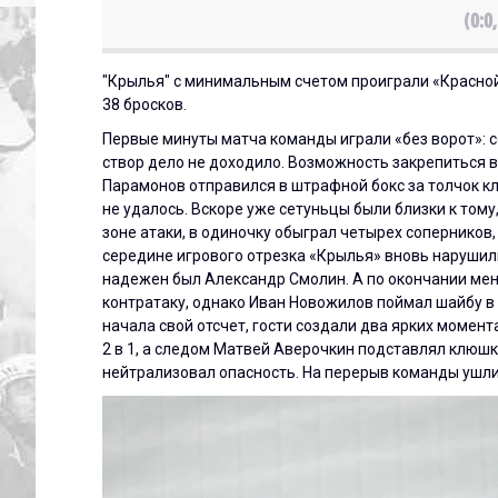
(0:0,
"Крылья" с минимальным счетом проиграли «Красно
38 бросков.
Первые минуты матча команды играли «без ворот»: с
створ дело не доходило. Возможность закрепиться в 
Парамонов отправился в штрафной бокс за толчок 
не удалось. Вскоре уже сетуньцы были близки к тому
зоне атаки, в одиночку обыграл четырех соперников,
середине игрового отрезка «Крылья» вновь нарушили
надежен был Александр Смолин. А по окончании ме
контратаку, однако Иван Новожилов поймал шайбу в
начала свой отсчет, гости создали два ярких момен
2 в 1, а следом Матвей Аверочкин подставлял клюшку
нейтрализовал опасность. На перерыв команды ушли 