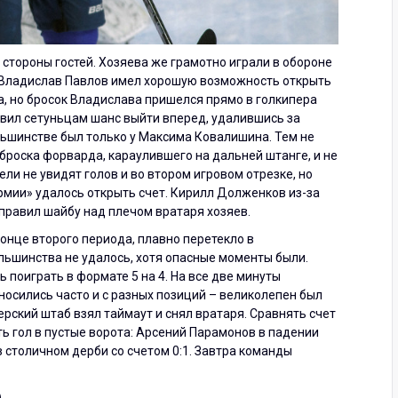
стороны гостей. Хозяева же грамотно играли в обороне
ча Владислав Павлов имел хорошую возможность открыть
ра, но бросок Владислава пришелся прямо в голкипера
вил сетуньцам шанс выйти вперед, удалившись за
ьшинстве был только у Максима Ковалишина. Тем не
броска форварда, караулившего на дальней штанге, и не
ели не увидят голов и во втором игровом отрезке, но
рмии» удалось открыть счет. Кирилл Долженков из-за
отправил шайбу над плечом вратаря хозяев.
онце второго периода, плавно перетекло в
ьшинства не удалось, хотя опасные моменты были.
поиграть в формате 5 на 4. На все две минуты
носились часто и с разных позиций – великолепен был
ерский штаб взял таймаут и снял вратаря. Сравнять счет
ть гол в пустые ворота: Арсений Парамонов в падении
в столичном дерби со счетом 0:1. Завтра команды
)