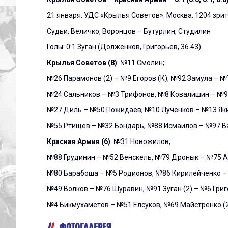
21 января. УДС «Крылья Советов». Москва. 1204 зри
Судьи: Величко, Воронцов – Бутурлин, Студилин
Голы: 0:1 Зуган (Долженков, Григорьев, 36.43).
Крылья Советов (8)
: №11 Смолин;
№26 Парамонов (2) – №9 Егоров (К), №92 Замула – №
№24 Сальников – №3 Трифонов, №8 Ковалишин – №98
№27 Диль – №50 Пожидаев, №10 Лученков – №13 Яки
№55 Ртищев – №32 Бондарь, №88 Исмаилов – №97 В
Красная Армия (6)
: №31 Новожилов;
№88 Грудинин – №52 Венскель, №79 Дронык – №75 
№80 Барабоша – №5 Родионов, №86 Кирилейченко – 
№49 Волков – №76 Шуравин, №91 Зуган (2) – №6 Гри
№4 Бикмухаметов – №51 Елсуков, №69 Майстренко (2
ФОТОГАЛЕРЕЯ