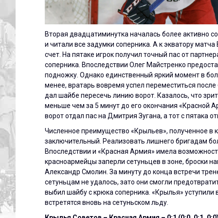
Вторая двадцатиминутка началась более активно со 
и читали все задумки соперника. А к экватору мат
счет. На пятаке игрок получил точный пас от партне
соперника. Впоследствии Олег Майстренко предоста
подножку. Однако единственный яркий момент в бол
менее, вратарь вовремя успел переместиться после 
дал шайбе пересечь линию ворот. Казалось, что зрит
меньше чем за 5 минут до его окончания «Красной А
ворот отдал пас на Дмитрия Зугана, а тот с пятака 
Численное преимущество «Крыльев», полученное в к
заключительный. Реализовать лишнего бригадам бол
Впоследствии и «Красная Армия» имела возможность 
красноармейцы заперли сетуньцев в зоне, броски на
Александр Смолин. За минуту до конца встречи трен
сетуньцам не удалось, зато они смогли предотврати
выбил шайбу с крюка соперника. «Крылья» уступили 
встретятся вновь на сетуньском льду.
Крылья Советов – Красная Армия – 0:1 (0:0, 0:1, 0:0