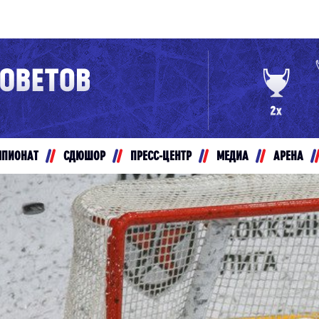
Конференция «Восток»
Дивизион Золотой
Авто
рансляции
Белые Медведи
МПИОНАТ
СДЮШОР
ПРЕСС-ЦЕНТР
МЕДИА
АРЕНА
ты
Ирбис
ые трансляции
Кузнецкие Медведи
Мамонты Югры
т-магазин
Омские Ястребы
ение МХЛ
Стальные Лисы
Толпар
Чайка