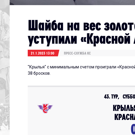
Шайба на вес золот
уступили «Красной
21.1.2023 13:00
ПРЕСС-СЛУЖБА КС
"Крылья" с минимальным счетом проиграли «Красно
38 бросков.
43. ТУР, СУББО
КРЫЛЬ
КРАСН