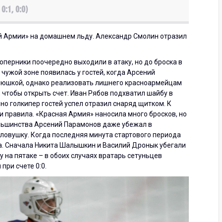
 0:1, 0:0)
й Армии» на домашнем льду. Александр Смолин отразил
оперники поочередно выходили в атаку, но до броска в
чужой зоне появилась у гостей, когда Арсений
клюшкой, однако реализовать лишнего красноармейцам
, чтобы открыть счет. Иван Рябов подхватил шайбу в
 но голкипер гостей успел отразил снаряд щитком. К
 правила. «Красная Армия» наносила много бросков, но
ньшинства Арсений Парамонов даже убежал в
 ловушку. Когда последняя минута стартового периода
та. Сначала Никита Шалышкин и Василий Дронык убегали
 на пятаке – в обоих случаях вратарь сетуньцев
при счете 0:0.