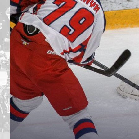
Дивизион Серебряный
Академия СКА
АКМ-Юниор
Амурские Тигры
Красная Машина-Юниор
Крылья Советов
МХК Динамо-Карелия
МХК Спартак-МАХ
Сахалинские Акулы
СМО МХК Атлант
Тайфун
ХК Капитан