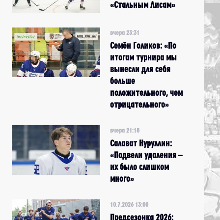
«Стальным Лисам»
вчера 23:31
Семён Голиков: «По
итогам турнира мы
вынесли для себя
больше
положительного, чем
отрицательного»
вчера 21:18
Салават Нуруллин:
«Подвели удаления –
их было слишком
много»
10.7.2026 13:00
Предсезонка 2026: