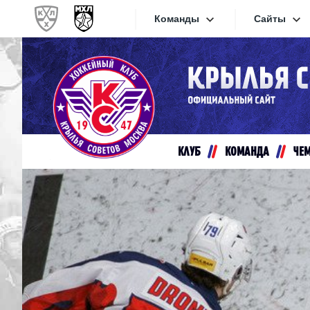
Команды
Сайты
Конференция «Запад»
Сайты
Дивизион Золотой
Академия Михайлова
Видеот
Алмаз
КЛУБ
КОМАНДА
ЧЕ
Хайлай
Динамо-Шинник
Текстов
Красная Армия
Локо
Интерне
МХК Динамо СПб
Прилож
МХК Динамо-М
МХК Спартак
СКА-1946