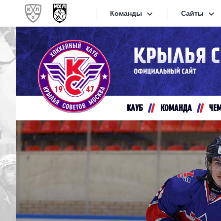
Команды
Сайты
Конференция «Запад»
Сайты
Дивизион Золотой
Академия Михайлова
Видеот
Алмаз
КЛУБ
КОМАНДА
ЧЕ
Хайлай
Динамо-Шинник
Текстов
Красная Армия
Локо
Интерне
МХК Динамо СПб
Прилож
МХК Динамо-М
МХК Спартак
СКА-1946