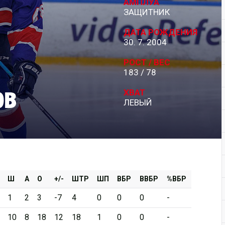
АМПЛУА
ЗАЩИТНИК
Дивизион Серебряный
ДАТА РОЖДЕНИЯ
АКМ-Новомосковск
30. 7. 2004
Красноярские Рыси
РОСТ / ВЕС
183 / 78
Ладья
ов
Локо-76
ХВАТ
ЛЕВЫЙ
МХК Молот
Реактор
Сибирские Cнайперы
Снежные Барсы
Спутник Ал
Ш
А
О
+/-
ШТР
ШП
ВБР
ВВБР
%ВБР
Тюменский Легион
1
2
3
-7
4
0
0
0
-
10
8
18
12
18
1
0
0
-