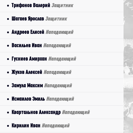
Трифонов Валерий
Защитник
Шагаев Ярослав
Защитник
Андреев Елисей
Нападающий
Васильев Иван
Нападающий
Гусниев Амирхан
Нападающий
Жуков Алексей
Нападающий
Замула Максим
Нападающий
Исмаилов Эмиль
Нападающий
Квартальнов Александр
Нападающий
Кирилин Иван
Нападающий