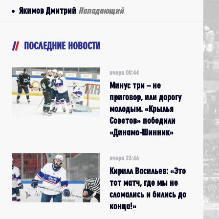
Якимов Дмитрий
Нападающий
ПОСЛЕДНИЕ НОВОСТИ
вчера 00:44
Минус три – не
приговор, или дорогу
молодым. «Крылья
Советов» победили
«Динамо-Шинник»
вчера 23:46
Кирилл Васильев: «Это
тот матч, где мы не
сломались и бились до
конца!»