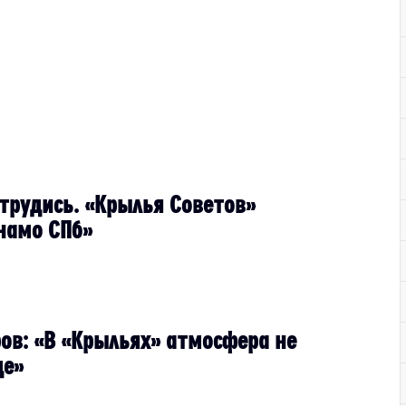
 трудись. «Крылья Советов»
намо СПб»
ов: «В «Крыльях» атмосфера не
де»