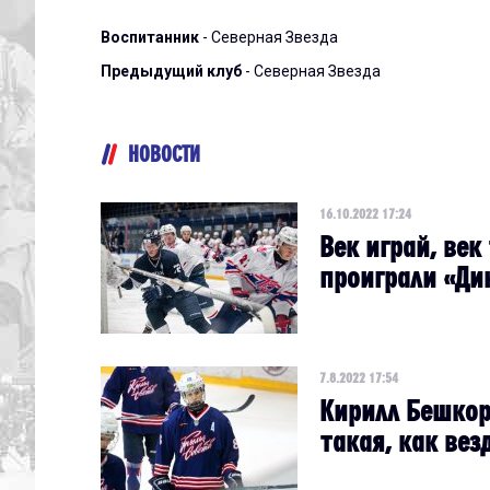
Воспитанник
- Северная Звезда
Предыдущий клуб
- Северная Звезда
НОВОСТИ
16.10.2022 17:24
Век играй, век
проиграли «Ди
7.8.2022 17:54
Кирилл Бешкор
такая, как вез