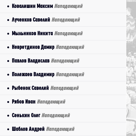
Ковалишин Максим
Нападающий
Лученков Савелий
Нападающий
Мыльников Никита
Нападающий
Невретдинов Дамир
Нападающий
Павлов Владислав
Нападающий
Полежаев Владимир
Нападающий
Рыбенок Савелий
Нападающий
Рябов Иван
Нападающий
Сенькин Олег
Нападающий
Шаблов Андрей
Нападающий