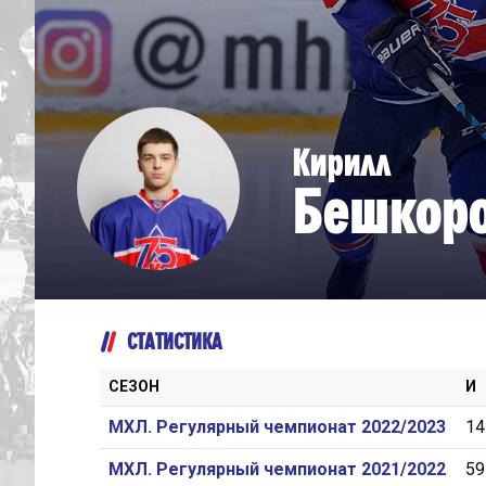
Дивизион Серебряный
Академия СКА
АКМ-Юниор
Кирилл
Амурские Тигры
Бешкор
Красная Машина-Юниор
Крылья Советов
МХК Динамо-Карелия
МХК Спартак-МАХ
СТАТИСТИКА
Сахалинские Акулы
СМО МХК Атлант
СЕЗОН
И
Тайфун
МХЛ. Регулярный чемпионат 2022/2023
14
ХК Капитан
МХЛ. Регулярный чемпионат 2021/2022
59