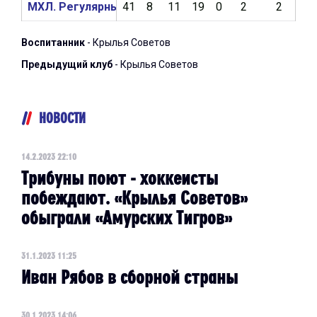
МХЛ. Регулярный чемпионат 2021/2022
41
8
11
19
0
2
2
5
Воспитанник
- Крылья Советов
Предыдущий клуб
- Крылья Советов
НОВОСТИ
14.2.2023 22:10
Трибуны поют - хоккеисты
побеждают. «Крылья Советов»
обыграли «Амурских Тигров»
31.1.2023 11:25
Иван Рябов в сборной страны
30.1.2023 14:06