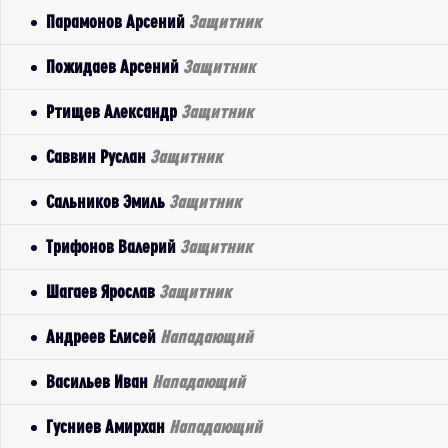
Парамонов Арсений
Защитник
Пожидаев Арсений
Защитник
Ртищев Александр
Защитник
Саввин Руслан
Защитник
Сальников Эмиль
Защитник
Трифонов Валерий
Защитник
Шагаев Ярослав
Защитник
Андреев Елисей
Нападающий
Васильев Иван
Нападающий
Гусниев Амирхан
Нападающий