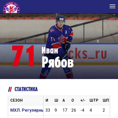
Tog
nav
71
Иван
Рябов
СТАТИСТИКА
СЕЗОН
И
Ш
А
О
+/-
ШТР
ШП
В
МХЛ. Регулярный чемпионат 2022/2023
33
9
17
26
-4
4
2
7