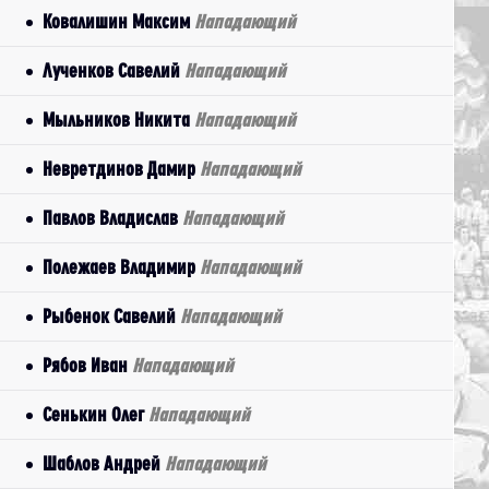
Ковалишин Максим
Нападающий
Лученков Савелий
Нападающий
Мыльников Никита
Нападающий
Невретдинов Дамир
Нападающий
Павлов Владислав
Нападающий
Полежаев Владимир
Нападающий
Рыбенок Савелий
Нападающий
Рябов Иван
Нападающий
Сенькин Олег
Нападающий
Шаблов Андрей
Нападающий