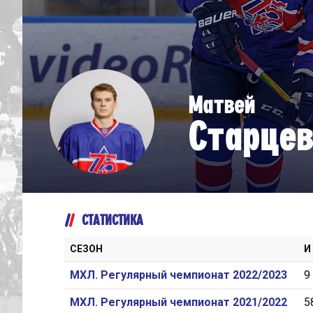
Дивизион Серебряный
Академия СКА
АКМ-Юниор
Матвей
Амурские Тигры
Старцев
Красная Машина-Юниор
Крылья Советов
МХК Динамо-Карелия
МХК Спартак-МАХ
СТАТИСТИКА
Сахалинские Акулы
СМО МХК Атлант
СЕЗОН
И
Тайфун
МХЛ. Регулярный чемпионат 2022/2023
9
ХК Капитан
МХЛ. Регулярный чемпионат 2021/2022
5