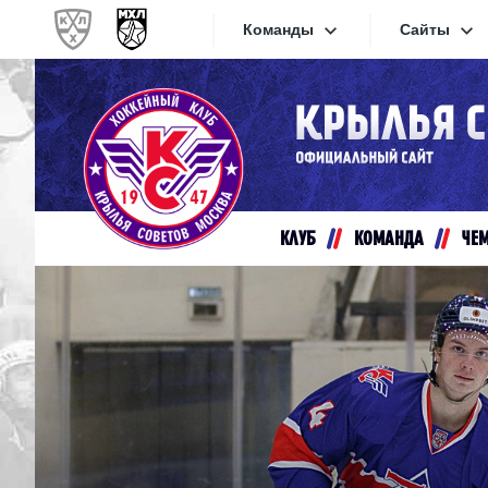
Команды
Сайты
Конференция «Запад»
Сайты
Дивизион Золотой
Академия Михайлова
Видеот
Алмаз
КЛУБ
КОМАНДА
ЧЕ
Хайлай
Динамо-Шинник
Текстов
Красная Армия
Локо
Интерне
МХК Динамо СПб
Прилож
МХК Динамо-М
МХК Спартак
СКА-1946