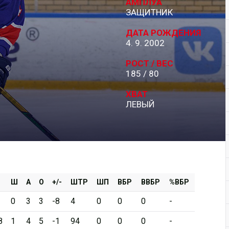
АМПЛУА
ЗАЩИТНИК
Дивизион Серебряный
ДАТА РОЖДЕНИЯ
АКМ-Новомосковск
4. 9. 2002
Красноярские Рыси
РОСТ / ВЕС
185 / 80
Ладья
Локо-76
ХВАТ
ЛЕВЫЙ
МХК Молот
Реактор
Сибирские Cнайперы
Снежные Барсы
Спутник Ал
Ш
А
О
+/-
ШТР
ШП
ВБР
ВВБР
%ВБР
Тюменский Легион
0
3
3
-8
4
0
0
0
-
8
1
4
5
-1
94
0
0
0
-