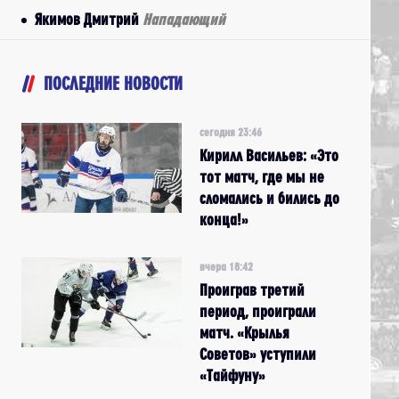
Якимов Дмитрий
Нападающий
ПОСЛЕДНИЕ НОВОСТИ
сегодня 23:46
Кирилл Васильев: «Это
тот матч, где мы не
сломались и бились до
конца!»
вчера 18:42
Проиграв третий
период, проиграли
матч. «Крылья
Советов» уступили
«Тайфуну»