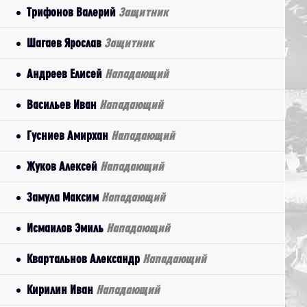
Трифонов Валерий
Защитник
Шагаев Ярослав
Защитник
Андреев Елисей
Нападающий
Васильев Иван
Нападающий
Гусниев Амирхан
Нападающий
Жуков Алексей
Нападающий
Замула Максим
Нападающий
Исмаилов Эмиль
Нападающий
Квартальнов Александр
Нападающий
Кирилин Иван
Нападающий