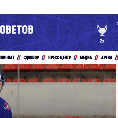
Конференция «Восток»
Дивизион Золотой
Авто
рансляции
Белые Медведи
МПИОНАТ
СДЮШОР
ПРЕСС-ЦЕНТР
МЕДИА
АРЕНА
ты
Ирбис
ые трансляции
Кузнецкие Медведи
Мамонты Югры
т-магазин
Омские Ястребы
ение МХЛ
Стальные Лисы
Толпар
Чайка