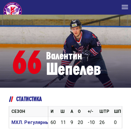
Tog
nav
66
Валентин
Шепелев
СТАТИСТИКА
СЕЗОН
И
Ш
А
О
+/-
ШТР
ШП
В
МХЛ. Регулярный чемпионат 2020/2021
60
11
9
20
-10
26
0
9