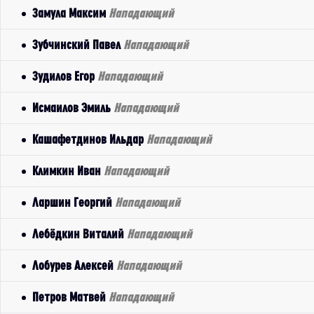
Замула Максим
Нападающий
Зубчинский Павел
Нападающий
Зудилов Егор
Нападающий
Исмаилов Эмиль
Нападающий
Кашафетдинов Ильдар
Нападающий
Климкин Иван
Нападающий
Ларшин Георгий
Нападающий
Лебёдкин Виталий
Нападающий
Лобурев Алексей
Нападающий
Петров Матвей
Нападающий