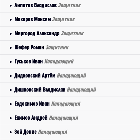
Липатов Владислав
Защитник
Макаров Максим
Защитник
Миргород Александр
Защитник
Шефер Роман
Защитник
Гуськов Иван
Нападающий
Дидковский Артём
Нападающий
Дишковский Владислав
Нападающий
Евдокимов Иван
Нападающий
Екимов Андрей
Нападающий
Зай Денис
Нападающий