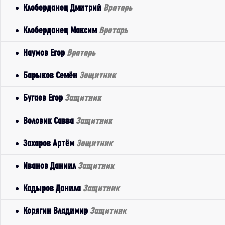
Клоберданец Дмитрий
Вратарь
Клоберданец Максим
Вратарь
Наумов Егор
Вратарь
Барыков Семён
Защитник
Бугаев Егор
Защитник
Воловик Савва
Защитник
Захаров Артём
Защитник
Иванов Даниил
Защитник
Кадыров Данила
Защитник
Корягин Владимир
Защитник