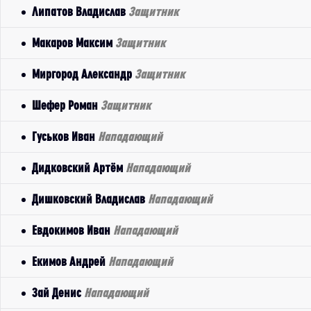
Липатов Владислав
Защитник
Макаров Максим
Защитник
Миргород Александр
Защитник
Шефер Роман
Защитник
Гуськов Иван
Нападающий
Дидковский Артём
Нападающий
Дишковский Владислав
Нападающий
Евдокимов Иван
Нападающий
Екимов Андрей
Нападающий
Зай Денис
Нападающий