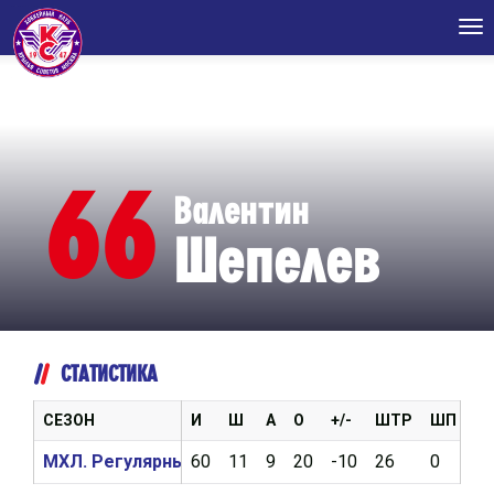
Tog
nav
66
Валентин
Шепелев
СТАТИСТИКА
СЕЗОН
И
Ш
А
О
+/-
ШТР
ШП
В
МХЛ. Регулярный чемпионат 2020/2021
60
11
9
20
-10
26
0
9