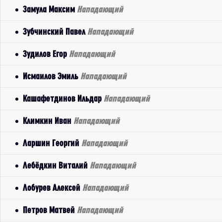
Замула Максим
Нападающий
Зубчинский Павел
Нападающий
Зудилов Егор
Нападающий
Исмаилов Эмиль
Нападающий
Кашафетдинов Ильдар
Нападающий
Климкин Иван
Нападающий
Ларшин Георгий
Нападающий
Лебёдкин Виталий
Нападающий
Лобурев Алексей
Нападающий
Петров Матвей
Нападающий