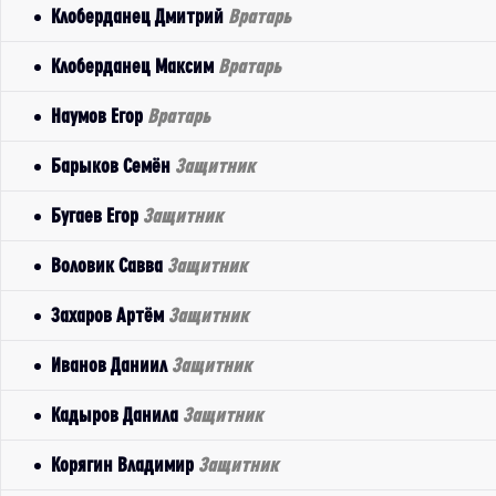
Клоберданец Дмитрий
Вратарь
Клоберданец Максим
Вратарь
Наумов Егор
Вратарь
Барыков Семён
Защитник
Бугаев Егор
Защитник
Воловик Савва
Защитник
Захаров Артём
Защитник
Иванов Даниил
Защитник
Кадыров Данила
Защитник
Корягин Владимир
Защитник